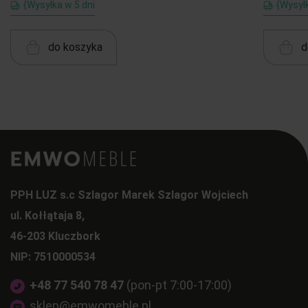
{Wysyłka w 5 dni
{Wysyłk
do koszyka
d
PPH LUZ s.c Szlagor Marek Szlagor Wojciech
ul. Kołłątaja 8,
46-203 Kluczbork
NIP: 7510000534
+48 77 540 78 47
(pon-pt 7:00-17:00)
sklep@emwomeble.pl