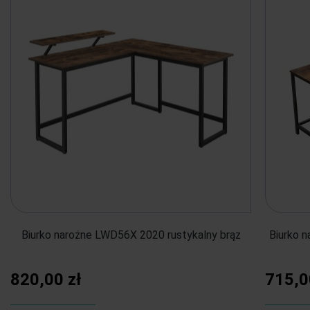
Biurko narożne LWD56X 2020 rustykalny brąz
Biurko n
820,00 zł
715,0