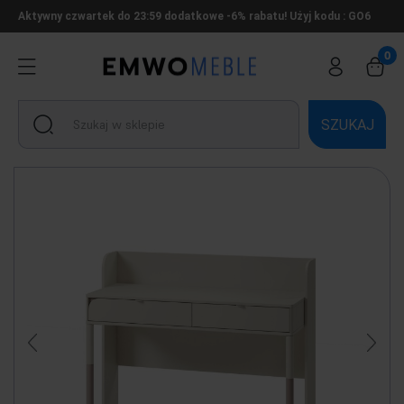
Aktywny czwartek do 23:59 dodatkowe -6% rabatu! Użyj kodu : GO6
SZUKAJ