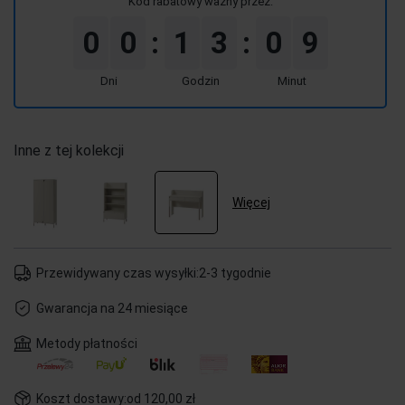
Kod rabatowy ważny przez:
0
0
1
3
0
9
:
:
Dni
Godzin
Minut
Inne z tej kolekcji
Więcej
Przewidywany czas wysyłki:
2-3 tygodnie
Gwarancja na 24 miesiące
Metody płatności
Koszt dostawy:
od 120,00 zł