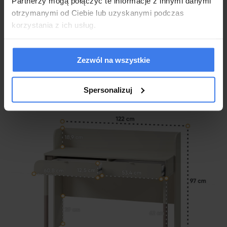
Partnerzy mogą połączyć te informacje z innymi danymi
Mebel produkowany na indywidualne zamówienie klienta. Po
otrzymanymi od Ciebie lub uzyskanymi podczas
upływie 48 godzin od zamówienia nie ma możliwości anulacji
zamówienia. Prosimy o przemyślane zakupy.
korzystania z ich usług.
Zezwól na wszystkie
Spersonalizuj