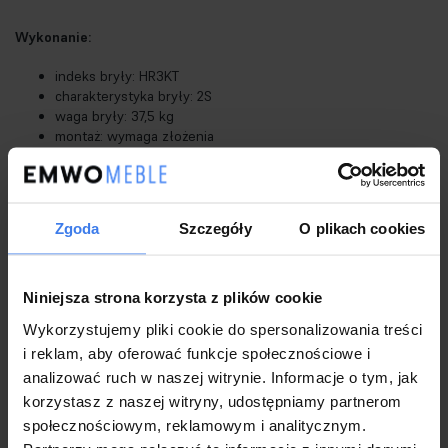
Wykonanie:
indeks bryły: HR3KT
charakterystyka bryły: 2S
waga bryły: 37,5 kg
montaż: wymaga złożenia
ilość szuflad: 2
uchwyt: pvc
prowadnica szuflady: prowadnica kulkowa
stopka / nóżka: metalowa
Zgoda
Szczegóły
O plikach cookies
korpus: płyta wiórowa laminowana: 16mm
wykończenie krawędzi korpusu: 0,45mm
kolor korpusu: kaszmir/truflowy
blat: płyta wiórowa laminowana; 16mm
Niniejsza strona korzysta z plików cookie
wykończenie krawędzi blatu: 0,45mm
Wykorzystujemy pliki cookie do spersonalizowania treści
kolor blatu: kaszmir
i reklam, aby oferować funkcje społecznościowe i
front: płyta wiórowa laminowana; 16mm
wykończenie krawędzi frontu: 0,45mm
analizować ruch w naszej witrynie. Informacje o tym, jak
kolor frontu: kaszmir
korzystasz z naszej witryny, udostępniamy partnerom
wykończenie wnętrza szuflady: wstęga biała
społecznościowym, reklamowym i analitycznym.
dno szuflady: płyta HDF; 3mm