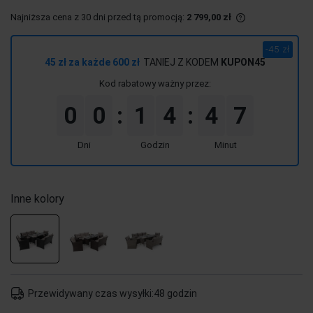
Najniższa cena z 30 dni przed tą promocją:
2 799,00 zł
Jeżeli produkt 
30 dni, wyświet
-45 zł
momentu, kiedy
45 zł za każde 600 zł
TANIEJ Z KODEM
KUPON45
sprzedaży.
Kod rabatowy ważny przez:
0
0
1
4
4
7
:
:
Dni
Godzin
Minut
Inne kolory
Przewidywany czas wysyłki:
48 godzin