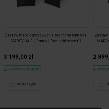
Zestaw mebli ogrodowych z technorattanu 8os.
Zestaw 
MARSYLIA 8 | Czarny | Poduszki szare 01
MARSYL
3 199,00 zł
2 899
{Wysyłka w 48 godzin
{Wysył
do koszyka
d