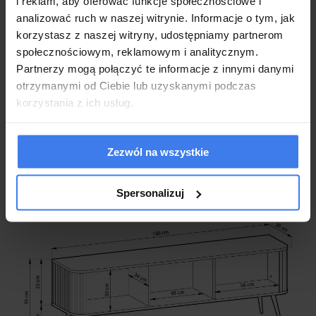
i reklam, aby oferować funkcje społecznościowe i
Zawiasy Metalla
analizować ruch w naszej witrynie. Informacje o tym, jak
Wysoki komfort użytkowania i łatwość utrzymania w
korzystasz z naszej witryny, udostępniamy partnerom
czystości
Metalowe nogi zapewniające stabilność i równowagę mebla
społecznościowym, reklamowym i analitycznym.
Kolor nóg do wyboru - złote lub czarne
Partnerzy mogą połączyć te informacje z innymi danymi
Produkt nowy, fabrycznie zapakowany, do samodzielnego
otrzymanymi od Ciebie lub uzyskanymi podczas
montażu
korzystania z ich usług.
Gwarancja 2 lata dla klientów będących konsumentami
Zezwól na wszystkie
Spersonalizuj