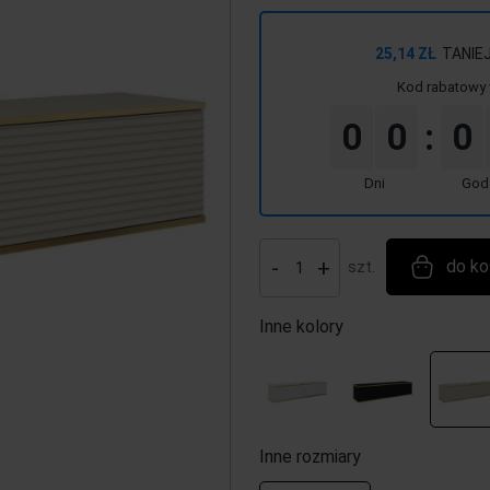
25,14 ZŁ
TANIE
Kod rabatowy 
0
0
0
:
Dni
God
-
+
do ko
szt.
Inne kolory
Inne rozmiary