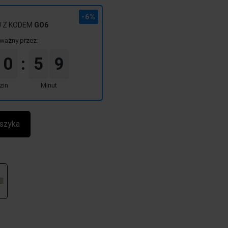
-6%
J Z KODEM
GO6
ważny przez:
0
5
9
:
zin
Minut
szyka