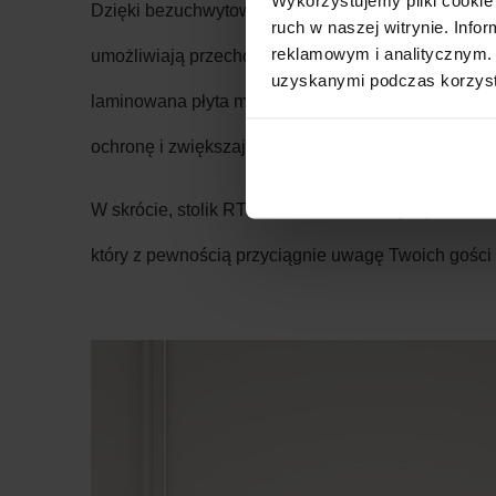
Dzięki bezuchwytowemu systemowi otwierania, stol
ruch w naszej witrynie. Inf
reklamowym i analitycznym. 
umożliwiają przechowywanie wszelkich urządzeń RTV
uzyskanymi podczas korzysta
laminowana płyta meblowa i płyta MDF, dzięki cze
ochronę i zwiększają wytrzymałość mebla.
W skrócie, stolik RTV ORO to doskonały wybór dla os
który z pewnością przyciągnie uwagę Twoich gości 