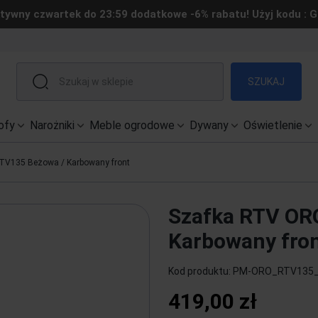
tywny czwartek do 23:59 dodatkowe -6% rabatu! Użyj kodu : 
SZUKAJ
ofy
Narożniki
Meble ogrodowe
Dywany
Oświetlenie
V135 Beżowa / Karbowany front
Szafka RTV OR
Karbowany fro
Kod produktu:
PM-ORO_RTV135
419,00 zł