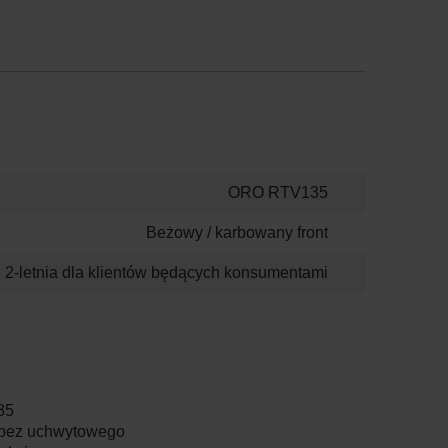
ORO RTV135
Beżowy / karbowany front
2-letnia dla klientów będących konsumentami
35
 bez uchwytowego