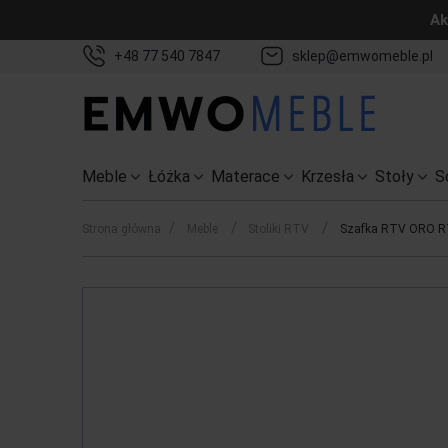
Ak
+48 77 540 7847
sklep@emwomeble.pl
Meble
Łóżka
Materace
Krzesła
Stoły
S
/
/
/
Strona główna
Meble
Stoliki RTV
Szafka RTV ORO RT