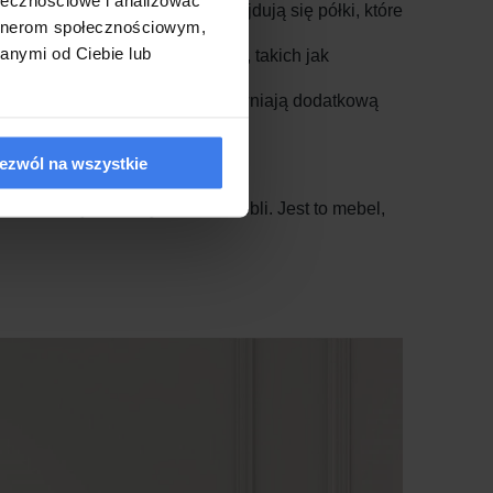
kowania. Wewnątrz mebla znajdują się półki, które
artnerom społecznościowym,
anymi od Ciebie lub
z wysokiej jakości materiałów, takich jak
ne. Specjalne obrzeża ABS zapewniają dodatkową
ezwól na wszystkie
jonalność i jakość wykonania mebli. Jest to mebel,