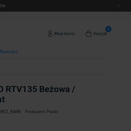
GO6
Moje konto
Koszyk
Nowości
O RTV135 Beżowa /
nt
_BEŻ_KARB
Producent:
Piaski