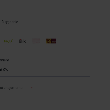
2-3 tygodnie
ieniem
at 0%
eć znajomemu