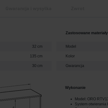
Gwarancja i wysyłka
Zwrot
Zastosowane materiały
32 cm
Model
135 cm
Kolor
30 cm
Gwarancja
Wykonanie
Model: ORO RTV1
System otwierania