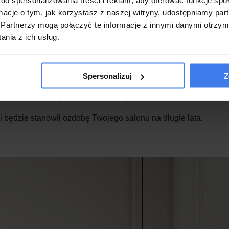
ik RTV ORO zachwyca swoją funkcjonalnością i ergonomią użyt
ormacje o tym, jak korzystasz z naszej witryny, udostępniamy p
Partnerzy mogą połączyć te informacje z innymi danymi otrzym
, a równocześnie nie rzucają się w oczy. Mebel wykonany jest 
nia z ich usług.
mu jest niezwykle trwały i odporny na uszkodzenia mechanicz
Spersonalizuj
Z
ób, które cenią sobie nie tylko piękny design, ale także funkc
i będzie stanowił ozdobę Twojego salonu na długie lata.