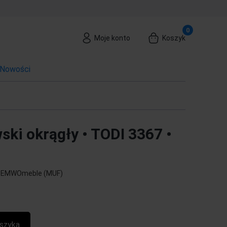
Moje konto
Koszyk
Nowości
ski okrągły • TODI 3367 •
:
EMWOmeble (MUF)
szyka