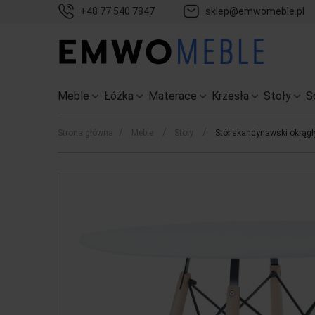
+48 77 540 7847
sklep@emwomeble.pl
Meble
Łóżka
Materace
Krzesła
Stoły
S
/
/
/
Strona główna
Meble
Stoły
Stół skandynawski okrągł