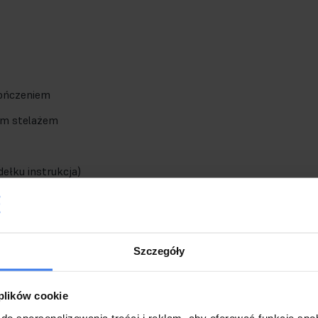
ończeniem
ym stelażem
ełku instrukcja)
Szczegóły
 plików cookie
do spersonalizowania treści i reklam, aby oferować funkcje sp