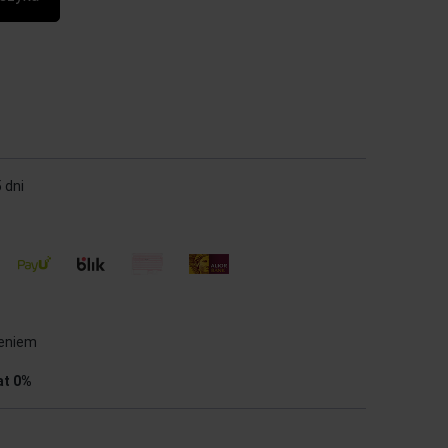
 dni
ieniem
at 0%