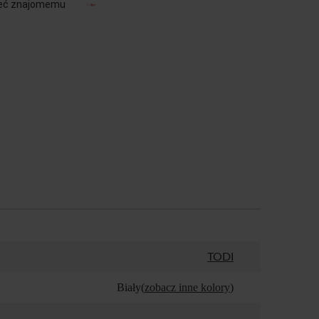
eć znajomemu
TODI
Biały(
zobacz inne kolory
)