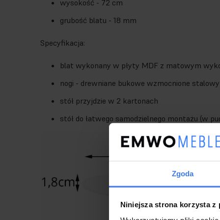
wysokość - 72 cm
grubość blatu - 18 mm
Specyfikacja:
blat wykonany w płyty MDF z matowym wyk
nogi - drewniane bukowe wzmocnione stalow
stół przyjdzie w 2 kartonach
stół do łatwego samodzielnego montażu (w pud
Zgoda
Niniejsza strona korzysta z
Wykorzystujemy pliki cookie 