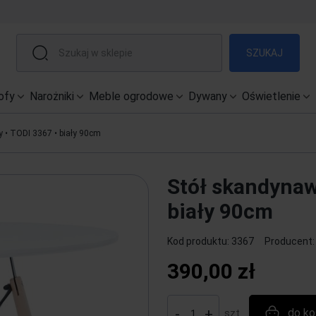
SZUKAJ
ofy
Narożniki
Meble ogrodowe
Dywany
Oświetlenie
y • TODI 3367 • biały 90cm
Stół skandynaw
biały 90cm
Kod produktu:
3367
Producent
390,00 zł
-
+
do ko
szt.