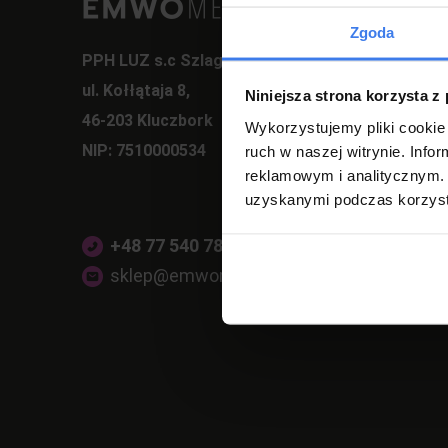
Zgoda
PPH LUZ s.c Szlagor Marek Szlagor Wojciech
ul. Kołłątaja 8,
Niniejsza strona korzysta z
46-203 Kluczbork
Wykorzystujemy pliki cookie 
NIP: 7510000534
ruch w naszej witrynie. Inf
reklamowym i analitycznym. 
uzyskanymi podczas korzysta
+48 77 540 78 47
(pon-pt 7:00-17:00)
sklep@emwomeble.pl