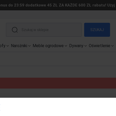
us do 23:59 dodatkowe 45 ZŁ ZA KAŻDE 600 ZŁ rabatu! Użyj
SZUKAJ
ofy
Narożniki
Meble ogrodowe
Dywany
Oświetlenie
POMOC