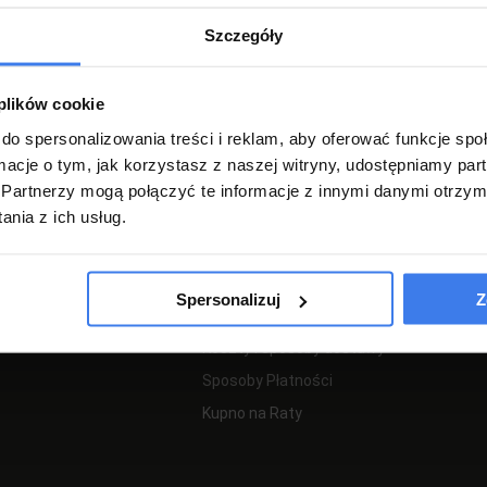
Szczegóły
Regulamin
Regulamin Promocji
 plików cookie
Zgłoś zwrot
do spersonalizowania treści i reklam, aby oferować funkcje sp
Zwroty i Reklamacje
ormacje o tym, jak korzystasz z naszej witryny, udostępniamy p
Polityka Prywatności
Partnerzy mogą połączyć te informacje z innymi danymi otrzym
nia z ich usług.
PŁATNOŚCI I DOSTAWA
Spersonalizuj
Z
Koszty i sposoby dostawy
Sposoby Płatności
Kupno na Raty