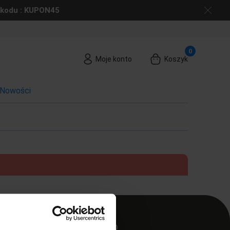
 kodu : KUPON45
Moje konto
Koszyk
Nowości
MOJE KONTO