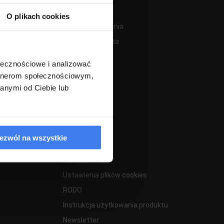
O plikach cookies
Twoje zamówienia
Ustawienia konta
Przechowalnia
ołecznościowe i analizować
artnerom społecznościowym,
anymi od Ciebie lub
INFORMACJE
ezwól na wszystkie
Kontakt
Ustawienia plików cookies
RODO
Instrukcja użytkowania produktu
Newsletter