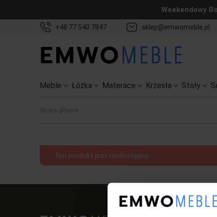
Weekendowy Bon
+48 77 540 7847
sklep@emwomeble.pl
Meble
Łóżka
Materace
Krzesła
Stoły
S
Strona główna
Ten produkt jest niedostępny.