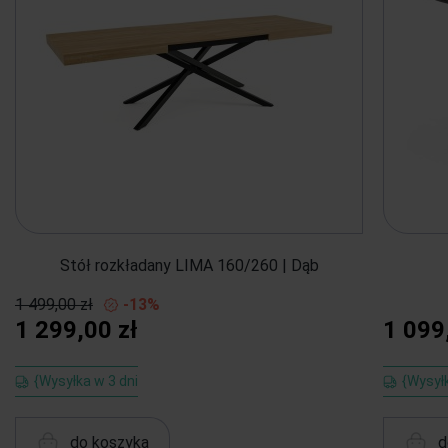
Stół rozkładany LIMA 160/260 | Dąb
1 499,00 zł
-13%
1 299,00 zł
1 099
{Wysyłka w 3 dni
{Wysył
do koszyka
d