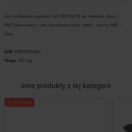
stół rozkładany, wymiary: 160÷220/90/78 cm, materiał: szkło /
MDF lakierowany / stal nierdzewna, kolor: szkło - czarny, MDF -
biały
EAN:
2010001153467
Waga:
102.7 kg
Inne produkty z tej kategorii
promocja