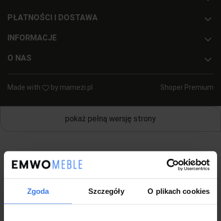
PŁATNOŚCI I DOSTAWA
INFORMACJE
O NAS
Made with
by
mamezi.pl
Shoper Premium
pokaż pełną wersję strony
Zgoda
Szczegóły
O plikach cookies