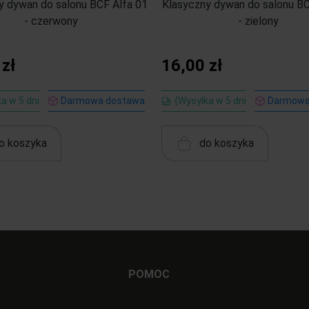
y dywan do salonu BCF Alfa 01
Klasyczny dywan do salonu BC
- czerwony
- zielony
 zł
16,00 zł
a w 5 dni
Darmowa dostawa
{Wysyłka w 5 dni
Darmowa
o koszyka
do koszyka
POMOC