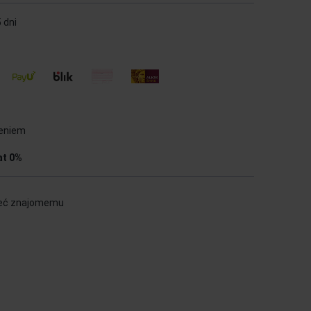
 dni
ieniem
at 0%
eć znajomemu