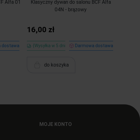
F Alfa 01
Klasyczny dywan do salonu BCF Alfa
Klasyczn
04N - brązowy
16,00 zł
16,00
 dostawa
{Wysyłka w 5 dni
Darmowa dostawa
{Wysył
do koszyka
MOJE KONTO