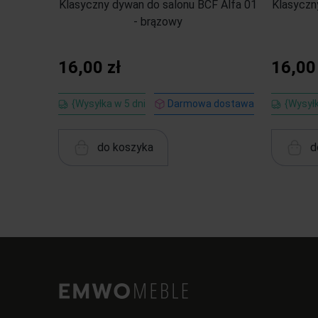
Klasyczny dywan do salonu BCF Alfa 01
Klasyczn
- brązowy
16,00 zł
16,00
{Wysyłka w 5 dni
Darmowa dostawa
{Wysyłk
do koszyka
d