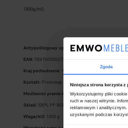
1300g/m2.
Antypoślizgowy spód:
Nie
EAN:
7047000552736
Zgoda
Kraj pochodzenia:
Turcja
Kształt:
Prostokąt
Niniejsza strona korzysta z
Możliwość prania w pralce w 30°:
Nie
Wykorzystujemy pliki cookie 
ruch w naszej witrynie. Inf
Skład:
100% PP BCF
reklamowym i analitycznym. 
uzyskanymi podczas korzysta
Waga/m2:
1300 g
Wysokość runa:
+/- 9 mm