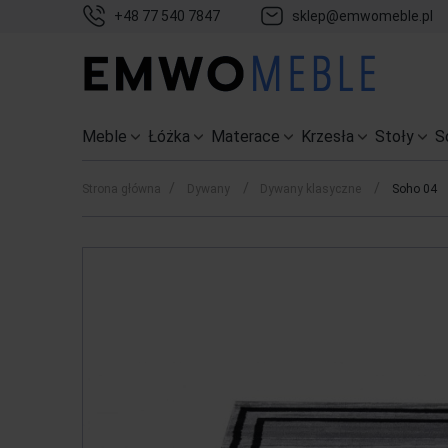
+48 77 540 7847
sklep@emwomeble.pl
Meble
Łóżka
Materace
Krzesła
Stoły
S
/
/
/
Strona główna
Dywany
Dywany klasyczne
Soho 04