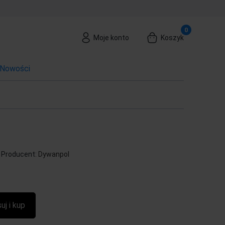
Moje konto
Koszyk
Nowości
Producent:
Dywanpol
uj i kup