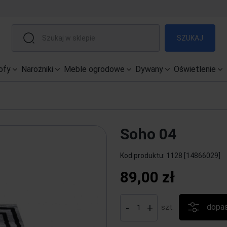
SZUKAJ
ofy
Narożniki
Meble ogrodowe
Dywany
Oświetlenie
Soho 04
Kod produktu:
1128 [14866029]
89,00 zł
-
+
dopas
szt.