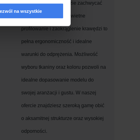
że Twoje wnętrze będzie zachwycać
ezwól na wszystkie
estetyką i... wygodą! Świetne
profilowanie i zaokrąglenie krawędzi to
pełna ergonomiczność i idealne
warunki do odprężenia. Możliwość
wyboru tkaniny oraz koloru pozwoli na
idealne dopasowanie modelu do
swojej aranżacji i gustu. W naszej
ofercie znajdziesz szeroką gamę obić
o aksamitnej strukturze oraz wysokiej
odporności.