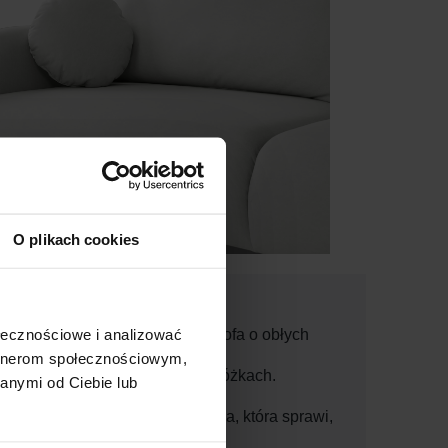
O plikach cookies
Przepiękna, stylowa sofa o obłych
ołecznościowe i analizować
artnerom społecznościowym,
kształtach SOFT na nóżkach.
anymi od Ciebie lub
Niesamowita prezencja, która sprawi,