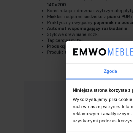
140x200
Konstrukcja z drewna i wytrzymałej płyt
Miękkie i odporne siedzisko z
pianki PUR
i
Praktyczny i wygodny
pojemnik na pości
Automat wspomagający rozkładanie
Stylowe drewniane nóżki
Tapicerowany tył
Produkcja Polska
Produkt tworzony na indywidualne zamów
Zgoda
Niniejsza strona korzysta z
Wykorzystujemy pliki cookie 
ruch w naszej witrynie. Inf
Produ
reklamowym i analitycznym. 
indyw
uzyskanymi podczas korzysta
Stand