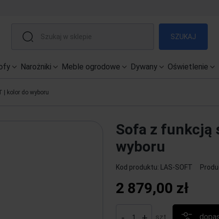
SZUKAJ
ofy
Narożniki
Meble ogrodowe
Dywany
Oświetlenie
 | kolor do wyboru
Sofa z funkcją 
wyboru
Kod produktu:
LAS-SOFT
Produ
2 879,00 zł
-
+
dopas
szt.