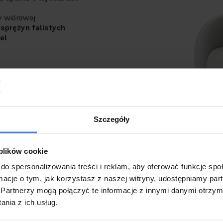
y wiórowej
sprężyn falistych
el
ienie
Szczegóły
 plików cookie
do spersonalizowania treści i reklam, aby oferować funkcje sp
ormacje o tym, jak korzystasz z naszej witryny, udostępniamy p
kt produkowany jest na
Partnerzy mogą połączyć te informacje z innymi danymi otrzym
idualne zamówienie klienta.
nia z ich usług.
ardowo w produkcji jest
kolor