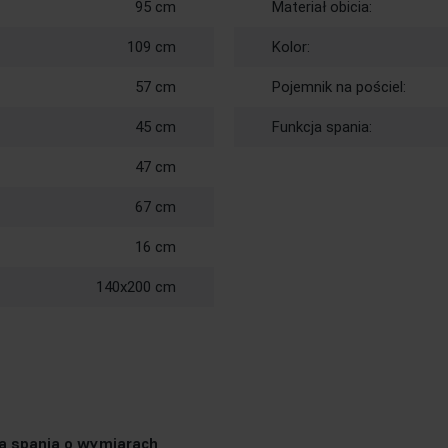
95 cm
Materiał obicia:
109 cm
Kolor:
57 cm
Pojemnik na pościel:
45 cm
Funkcja spania:
47 cm
67 cm
16 cm
140x200 cm
a spania o wymiarach