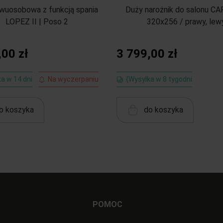
wuosobowa z funkcją spania
Duży narożnik do salonu C
LOPEZ II | Poso 2
320x256 / prawy, lew
,00 zł
3 799,00 zł
a w 14 dni
Na wyczerpaniu
{Wysyłka w 8 tygodni
o koszyka
do koszyka
POMOC