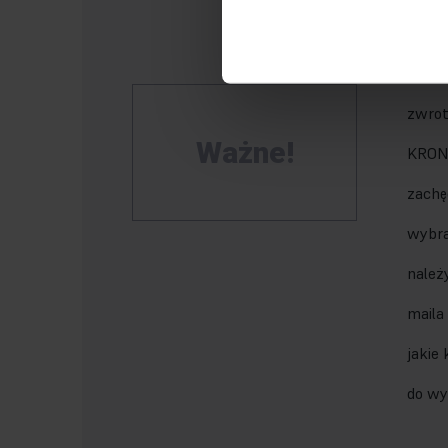
22
z 
wybór
zwrot
Ważne!
KRON
zachę
wybra
należ
maila
jakie
do wy