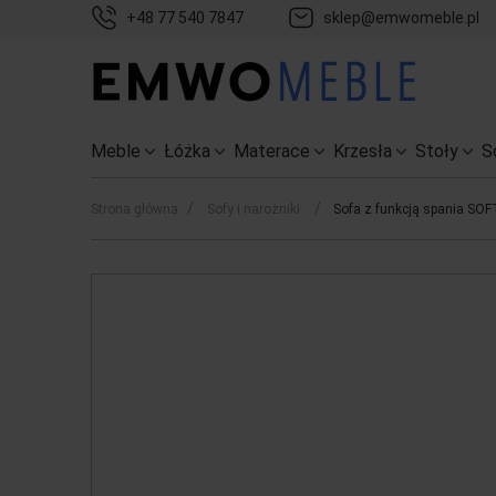
+48 77 540 7847
sklep@emwomeble.pl
Meble
Łóżka
Materace
Krzesła
Stoły
S
/
/
Strona główna
Sofy i narożniki
Sofa z funkcją spania SOFT