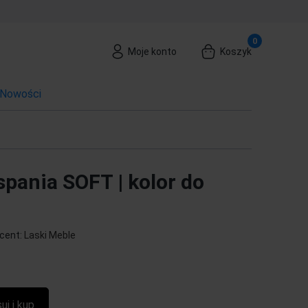
Moje konto
Koszyk
Nowości
spania SOFT | kolor do
cent:
Laski Meble
uj i kup