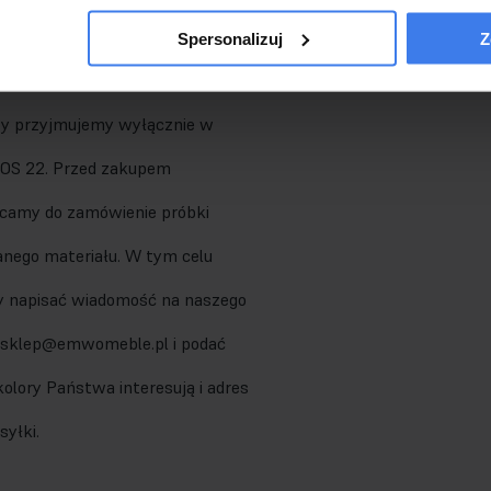
tkaniny
KRONOS
. Umożliwiamy
Spersonalizuj
Z
 innego koloru i materiału, jednak
y przyjmujemy wyłącznie w
OS 22. Przed zakupem
camy do zamówienie próbki
nego materiału. W tym celu
y napisać wiadomość na naszego
 sklep@emwomeble.pl i podać
 kolory Państwa interesują i adres
syłki.