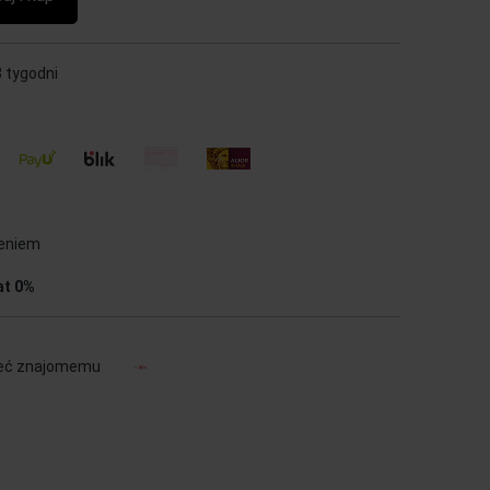
8 tygodni
ieniem
at 0%
eć znajomemu