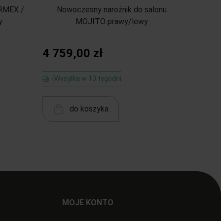
ARMEX /
Nowoczesny narożnik do salonu
Narożn
y
MOJITO prawy/lewy
OSLO /
4 759,00 zł
4 500
{Wysyłka w 10 tygodni
{Wysył
do koszyka
MOJE KONTO