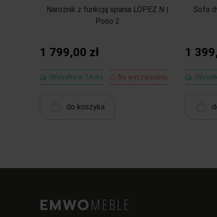
Narożnik z funkcją spania LOPEZ N |
Sofa d
Poso 2
1 799,00 zł
1 399
{Wysyłka w 14 dni
Na wyczerpaniu
{Wysyłk
do koszyka
d