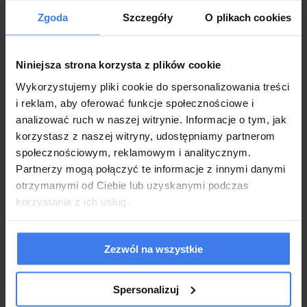
Sofa 3 osobowa z funkcją spania
Zgoda
Szczegóły
O plikach cookies
Sofa 3 osobowa z funkcją spania to bardzo praktyczny
Niniejsza strona korzysta z plików cookie
mebel, który świetnie sprawdzi się w małych
Wykorzystujemy pliki cookie do spersonalizowania treści
przestrzeniach. Nie zajmuje wiele miejsca, a doskonale
i reklam, aby oferować funkcje społecznościowe i
ugości trzy osoby na swoim miękkim siedzisku.
analizować ruch w naszej witrynie. Informacje o tym, jak
korzystasz z naszej witryny, udostępniamy partnerom
Prezentowana sofa, może wyglądać dla Ciebie jeszcze
społecznościowym, reklamowym i analitycznym.
Partnerzy mogą połączyć te informacje z innymi danymi
piękniej! A wszystko dlatego, że każda jest robiona na
otrzymanymi od Ciebie lub uzyskanymi podczas
indywidualne zamówienie. Możesz zatem wybrać
korzystania z ich usług.
samodzielnie według własnej wizji tkaninę z jakiej
powstanie, a także kolor materiału.
Zezwól na wszystkie
Siedzisko zawiera sprężyny faliste co w połączeniu z
wysokiej jakości pianką daje niezawity komfort
Spersonalizuj
użytkowania.