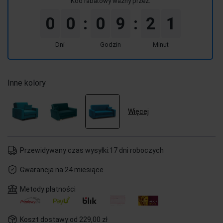
Kod rabatowy ważny przez:
0
0
0
9
2
1
:
:
Dni
Godzin
Minut
Inne kolory
Więcej
Przewidywany czas wysyłki:
17 dni roboczych
Gwarancja na 24 miesiące
Metody płatności
Koszt dostawy:
od 229,00 zł