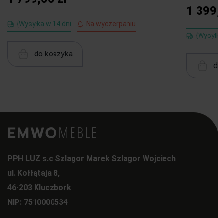
1 399
{Wysyłka w 14 dni
Na wyczerpaniu
{Wysył
do koszyka
d
PPH LUZ s.c Szlagor Marek Szlagor Wojciech
ul. Kołłątaja 8,
46-203 Kluczbork
NIP: 7510000534