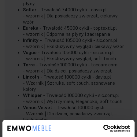
płyny
Sollar
- Trwałość 74000 cykli - davis.pl
-
wzornik
| Dla posiadaczy zwierząt, ciekawy
wzór
Eureka
- Trwałość 45000 cykli - toptextil.pl
-
wzornik
| Odporna na płyny i zadrapania
Infinity
- Trwałość 105000 cykli - sic.com.pl
-
wzornik
| Ekskluzywny wygląd i ciekawy wzór
Vogue
- Trwałość 105000 cykli - sic.com.pl
-
wzornik
| Ekskluzywny wygląd, soft touch
Torre
- Trwałość 100000 cykli - toccare.com
-
wzornik
| Dla dzieci, posiadaczy zwierząt
Lincoln
- Trwałość 100000 cykli - davis.pl
-
Wzornik
| Sztruks, soft touch, stonowane
kolory
Whisper
- Trwałość 100000 cykli - sic.com.pl
-
wzornik
| Wytrzymała, Elegancka, Soft touch
Venus Velvet
- Trwałość 100000 cykli
-
Wzornik
| Dla dzieci, posiadaczy zwierząt,
trudnopalna