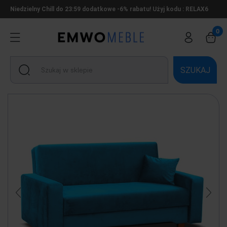
Niedzielny Chill do 23:59 dodatkowe -6% rabatu! Użyj kodu : RELAX6
SZUKAJ