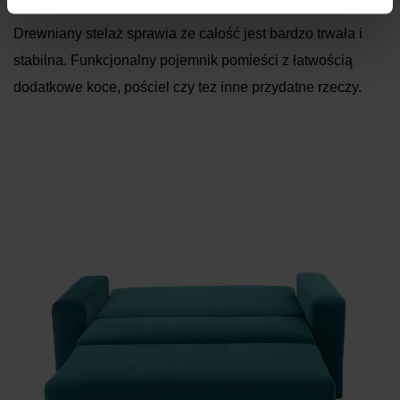
Drewniany stelaż sprawia że całość jest bardzo trwała i
stabilna. Funkcjonalny pojemnik pomieści z łatwością
dodatkowe koce, pościel czy tez inne przydatne rzeczy.