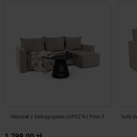
Narożnik z funkcją spania LOPEZ N | Poso 2
Sofa d
1 799,00 zł