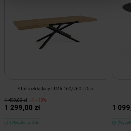
Stół rozkładany LIMA 160/260 | Dąb
1 499,00 zł
-13%
1 299,00 zł
1 099
{Wysyłka w 3 dni
{Wysył