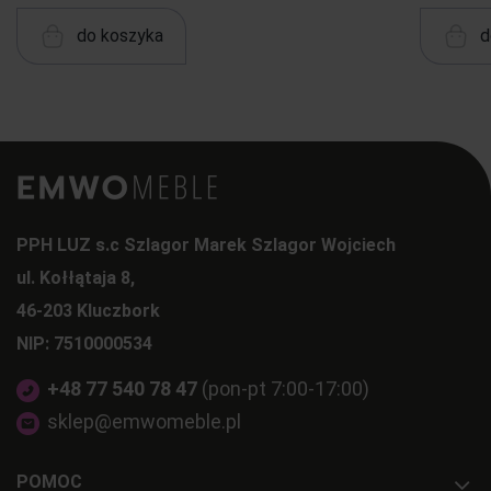
do koszyka
d
PPH LUZ s.c Szlagor Marek Szlagor Wojciech
ul. Kołłątaja 8,
46-203 Kluczbork
NIP: 7510000534
+48 77 540 78 47
(pon-pt 7:00-17:00)
sklep@emwomeble.pl
POMOC