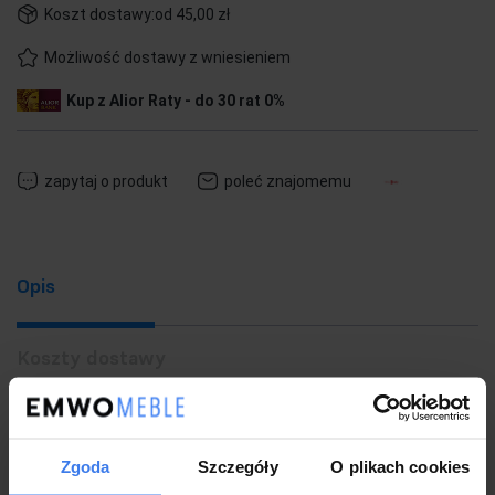
Koszt dostawy:
od 45,00 zł
Możliwość dostawy z wniesieniem
Kup z Alior Raty - do 30 rat 0%
zapytaj o produkt
poleć znajomemu
Opis
Koszty dostawy
Gwarancja i wysyłka
Zgoda
Szczegóły
O plikach cookies