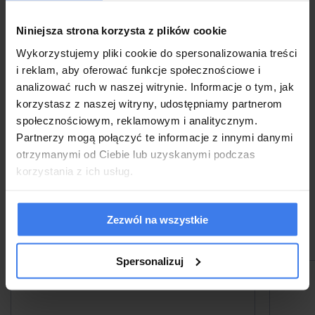
Zwrot
Niniejsza strona korzysta z plików cookie
Wykorzystujemy pliki cookie do spersonalizowania treści
stół rozkładany, wymiary: 102-142/102/76 cm, materiał: płyta
i reklam, aby oferować funkcje społecznościowe i
meblowa okleinowana / MDF okleinowany, kolor: blat - czarny, nogi
analizować ruch w naszej witrynie. Informacje o tym, jak
korzystasz z naszej witryny, udostępniamy partnerom
- czarny
społecznościowym, reklamowym i analitycznym.
Partnerzy mogą połączyć te informacje z innymi danymi
EAN:
2010001193968
otrzymanymi od Ciebie lub uzyskanymi podczas
Waga:
korzystania z ich usług.
28 kg
Zezwól na wszystkie
Inne produkty z tej kategorii
Spersonalizuj
promocja