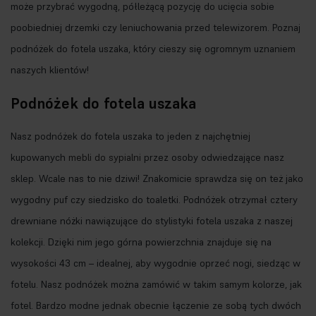
może przybrać wygodną, półleżącą pozycję do ucięcia sobie
poobiedniej drzemki czy leniuchowania przed telewizorem. Poznaj
podnóżek do fotela uszaka, który cieszy się ogromnym uznaniem
naszych klientów!
Podnóżek do fotela uszaka
Nasz podnóżek do fotela uszaka to jeden z najchętniej
kupowanych
mebli do sypialni
przez osoby odwiedzające nasz
sklep. Wcale nas to nie dziwi! Znakomicie sprawdza się on też jako
wygodny puf czy siedzisko do toaletki. Podnóżek otrzymał cztery
drewniane nóżki nawiązujące do stylistyki fotela uszaka z naszej
kolekcji. Dzięki nim jego górna powierzchnia znajduje się na
wysokości 43 cm – idealnej, aby wygodnie oprzeć nogi, siedząc w
fotelu. Nasz podnóżek można zamówić w takim samym kolorze, jak
fotel. Bardzo modne jednak obecnie łączenie ze sobą tych dwóch