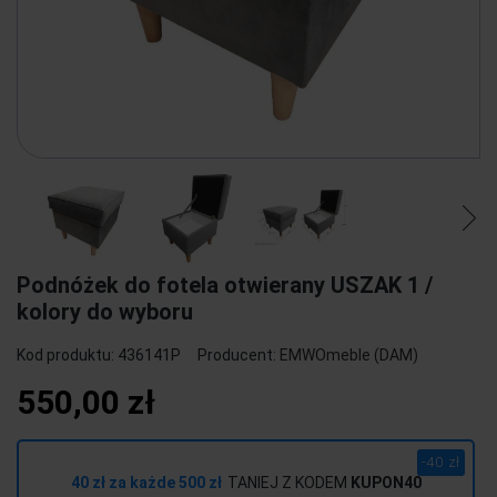
Podnóżek do fotela otwierany USZAK 1 /
kolory do wyboru
Kod produktu:
436141P
Producent:
EMWOmeble (DAM)
550,00 zł
-40 zł
40 zł za każde 500 zł
TANIEJ Z KODEM
KUPON40