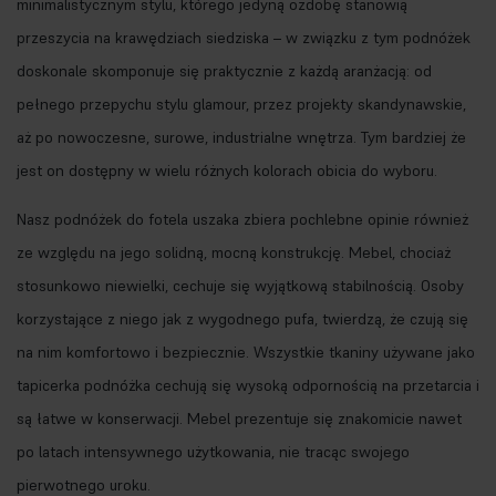
minimalistycznym stylu, którego jedyną ozdobę stanowią
przeszycia na krawędziach siedziska – w związku z tym podnóżek
doskonale skomponuje się praktycznie z każdą aranżacją: od
pełnego przepychu stylu glamour, przez projekty skandynawskie,
aż po nowoczesne, surowe, industrialne wnętrza. Tym bardziej że
jest on dostępny w wielu różnych kolorach obicia do wyboru.
Nasz podnóżek do fotela uszaka zbiera pochlebne opinie również
ze względu na jego solidną, mocną konstrukcję. Mebel, chociaż
stosunkowo niewielki, cechuje się wyjątkową stabilnością. Osoby
korzystające z niego jak z wygodnego pufa, twierdzą, że czują się
na nim komfortowo i bezpiecznie. Wszystkie tkaniny używane jako
tapicerka podnóżka cechują się wysoką odpornością na przetarcia i
są łatwe w konserwacji. Mebel prezentuje się znakomicie nawet
po latach intensywnego użytkowania, nie tracąc swojego
pierwotnego uroku.