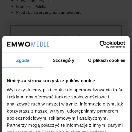
Łatwa konserwacja
Produkcja Polska
Produkt tworzony na zamówienie
Ważne!
Zgoda
Szczegóły
O plikach cookies
Podnóżki produkowane są na indywidualne
zamówienie klienta.
Standardowo w produkcji jest
kolor 265
z tkaniny
SOLO
. Umożliwiamy wybór
Niniejsza strona korzysta z plików cookie
innego koloru i materiału, jednak zwroty przyjmujemy
Wykorzystujemy pliki cookie do spersonalizowania treści
i reklam, aby oferować funkcje społecznościowe i
wyłącznie w SOLO 265. Przed zakupem zachęcamy do
analizować ruch w naszej witrynie. Informacje o tym, jak
zamówienie próbki wybranego materiału. W tym celu
korzystasz z naszej witryny, udostępniamy partnerom
należy napisać wiadomość na naszego maila
społecznościowym, reklamowym i analitycznym.
sklep@emwomeble.pl i podać jakie kolory Państwa
Partnerzy mogą połączyć te informacje z innymi danymi