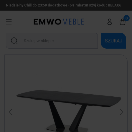
Niedzielny Chill do 23:59 dodatkowe -6% rabatu! Użyj kodu : RELAX6
SZUKAJ