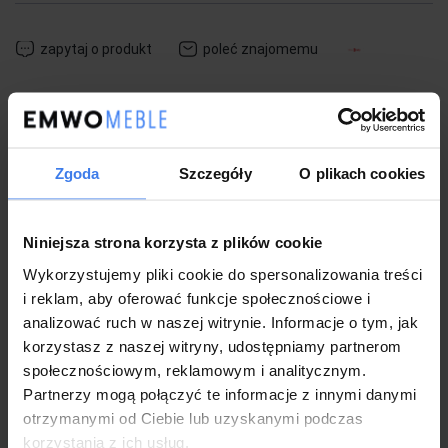
zapytaj o produkt
poleć znajomemu
Opis
Zgoda
Szczegóły
O plikach cookies
Dane techniczne
Niniejsza strona korzysta z plików cookie
Koszty dostawy
Wykorzystujemy pliki cookie do spersonalizowania treści
i reklam, aby oferować funkcje społecznościowe i
analizować ruch w naszej witrynie. Informacje o tym, jak
Gwarancja i wysyłka
korzystasz z naszej witryny, udostępniamy partnerom
społecznościowym, reklamowym i analitycznym.
Partnerzy mogą połączyć te informacje z innymi danymi
Zwrot
otrzymanymi od Ciebie lub uzyskanymi podczas
korzystania z ich usług.