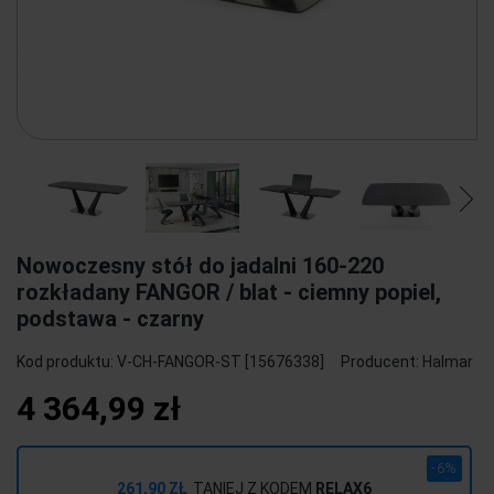
Nowoczesny stół do jadalni 160-220
rozkładany FANGOR / blat - ciemny popiel,
podstawa - czarny
Kod produktu:
V-CH-FANGOR-ST [15676338]
Producent:
Halmar
4 364,99 zł
-6%
261,90 ZŁ
TANIEJ Z KODEM
RELAX6