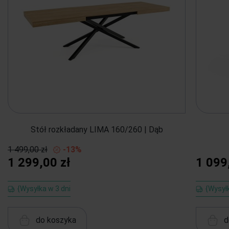
Stół rozkładany LIMA 160/260 | Dąb
1 499,00 zł
-13%
1 299,00 zł
1 099
{Wysyłka w 3 dni
{Wysył
do koszyka
d