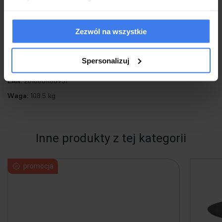
stół rozkładany, wymiary: 160-220/90/76 cm, materiał: szkło / MDF
Zezwól na wszystkie
lakierowany / stal malowana proszkowo / stal nierdzewna, kolor:
blat - ciemny popiel, nogi - czarny
Spersonalizuj
EAN:
2010001180951
Waga:
108.5 kg
Inne produkty z tej kategorii
promocja