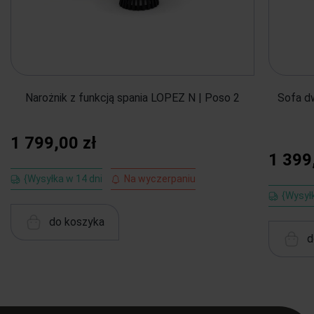
Narożnik z funkcją spania LOPEZ N | Poso 2
Sofa d
1 799,00 zł
1 399
{Wysyłka w 14 dni
Na wyczerpaniu
{Wysył
do koszyka
d