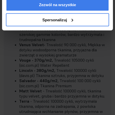
Zezwól na wszystkie
Soro (280g/m2)
Odporność na ścieranie 100000
cykli
Riviera
- Trwałość 100 000 cykli, Wysokiej
Spersonalizuj
jakości welur, aksamitny wygląd, trudnopalna
Velutto
- Trwłość 140 000 cykli, Aksamit o
szerokiej gammie kolorów, bardzo wytrzymała i
trudnopalna tkanina
Venus Velvet-
Trwałość 90 000 cykli, Miękka w
dotyku wodoodporna tkanina, przyjazna dla
zwierząt o wysokiej gramaturze
Vouge - 370g/m2,
Trwałość 105000 cykli
(sic.com.pl) Water Repellent
Lincoln - 380g/m2,
Trwałość 100000 cykli
(davis.pl) Tkanina sztruks, przyjemna w dotyku
Salvador - 440g/m2,
Trwałość 100 000 cykli
(sic.com.pl) Tkanina Premium
Matt Velvet
- Trwałość 100000 cykli, tkanina
typu velvet, gruba i bardzo przyjemna w dotyku.
Terra
- Trwałość 100000 cykli, wytrzymała
tkanina, odporna na zadrapania, z powłoka
utrudniająca wchłanianie płynów, przyjemna w