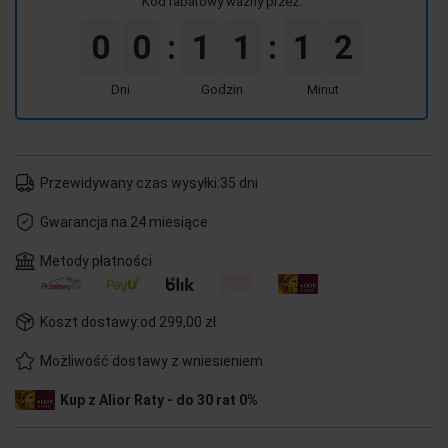
Kod rabatowy ważny przez:
0
0
1
1
1
2
:
:
Dni
Godzin
Minut
Przewidywany czas wysyłki:
35 dni
Gwarancja na 24 miesiące
Metody płatności
Koszt dostawy:
od 299,00 zł
Możliwość dostawy z wniesieniem
Kup z Alior Raty - do 30 rat 0%