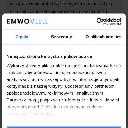
do zamówienie próbki wybranego materiału. W tym
celu należy napisać wiadomość na naszego maila
sklep@emwomeble.pl i podać jakie kolory Państwa
interesują i adres do wysyłki.
Zgoda
Szczegóły
O plikach cookies
Niniejsza strona korzysta z plików cookie
Wykorzystujemy pliki cookie do spersonalizowania treści
Tkaniny
i reklam, aby oferować funkcje społecznościowe i
analizować ruch w naszej witrynie. Informacje o tym, jak
korzystasz z naszej witryny, udostępniamy partnerom
społecznościowym, reklamowym i analitycznym.
Tkanina podstawowa:
Partnerzy mogą połączyć te informacje z innymi danymi
otrzymanymi od Ciebie lub uzyskanymi podczas
Kronos
- Trwałość 30 000 cykli, tkanina
korzystania z ich usług.
podstawowa miękka w dotyku.
Inne tkaniny za dopłatą: