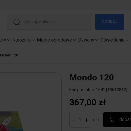
SZUKAJ
ofy
Narożniki
Meble ogrodowe
Dywany
Oświetlenie
Mondo 120
Mondo 120
Kod produktu:
1541 [18512812]
367,00 zł
-
+
dopas
szt.