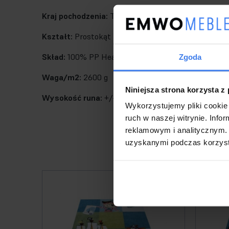
Kraj pochodzenia:
Turcja
Kształt:
Prostokąt
Skład:
100% PP Heat Set Frise
Zgoda
Waga/m2:
2600 g
Niniejsza strona korzysta z
Wysokość runa:
+/- 13 mm
Wykorzystujemy pliki cookie 
ruch w naszej witrynie. Inf
reklamowym i analitycznym. 
uzyskanymi podczas korzysta