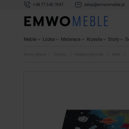
+48 77 540 7847
sklep@emwomeble.pl
Meble
Łóżka
Materace
Krzesła
Stoły
S
/
/
/
/
Strona główna
Dywany
Kolekcje dywanów
Bella