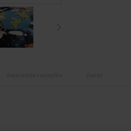
Gwarancja i wysyłka
Zwrot