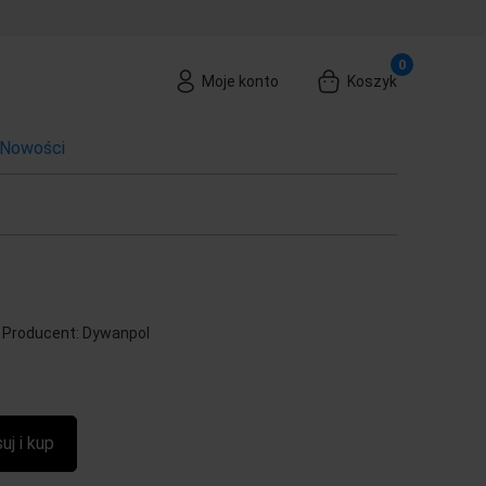
Moje konto
Koszyk
Nowości
Producent:
Dywanpol
uj i kup