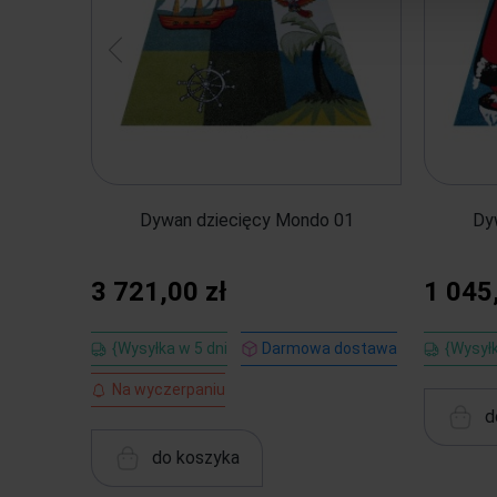
Dywan dziecięcy Mondo 01
Dy
3 721,00 zł
1 045
{Wysyłka w 5 dni
Darmowa dostawa
{Wysyłk
Na wyczerpaniu
d
do koszyka