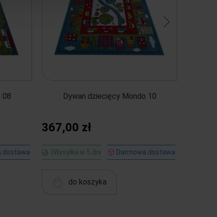
 08
Dywan dziecięcy Mondo 10
Dywan d
367,00 zł
1 045
 dostawa
{Wysyłka w 5 dni
Darmowa dostawa
{Wysył
do koszyka