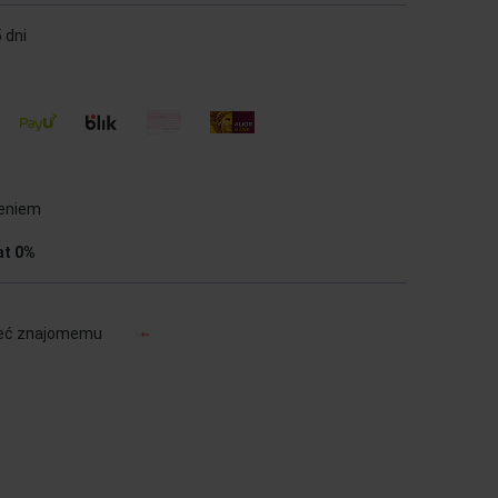
 dni
ieniem
at 0%
eć znajomemu