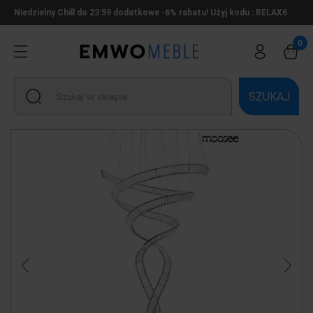
Niedzielny Chill do 23:59 dodatkowe -6% rabatu! Użyj kodu : RELAX6
SZUKAJ