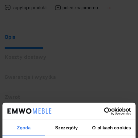
zapytaj o produkt
poleć znajomemu
Opis
Koszty dostawy
Gwarancja i wysyłka
Zwrot
MOOSEE lampa wisząca WAVE CORDON 2B
Zgoda
Szczegóły
O plikach cookies
Piękna, ekskluzywna oprawa wisząca, która będzie również pełniła