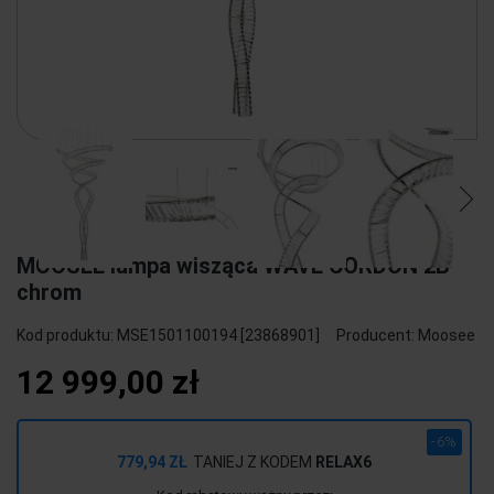
MOOSEE lampa wisząca WAVE CORDON 2B
chrom
Kod produktu:
MSE1501100194 [23868901]
Producent:
Moosee
12 999,00 zł
-6%
779,94 ZŁ
TANIEJ Z KODEM
RELAX6