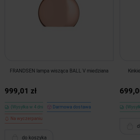
FRANDSEN lampa wisząca BALL V miedziana
Kinki
999,01 zł
699,0
{Wysyłka w 4 dni
Darmowa dostawa
{Wysyłk
Na wyczerpaniu
d
do koszyka