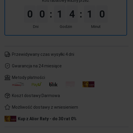
Kod rabatowy ważny przez:
0
0
1
4
1
0
:
:
Dni
Godzin
Minut
Przewidywany czas wysyłki:
4 dni
Gwarancja na 24 miesiące
Metody płatności
Koszt dostawy:
Darmowa
Możliwość dostawy z wniesieniem
Kup z Alior Raty - do 30 rat 0%