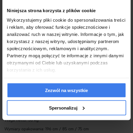
funkcję dekoracji w Twoim wnętrzu.
Niniejsza strona korzysta z plików cookie
Stworzona w wyniku połączenia stali oraz kryształów z całą
Wykorzystujemy pliki cookie do spersonalizowania treści
pewnością będzie przyciągała wzrok.
i reklam, aby oferować funkcje społecznościowe i
Niesamowity kształt i większe wymiary doskonale sprawdzą się w
analizować ruch w naszej witrynie. Informacje o tym, jak
salonie czy antresoli.
korzystasz z naszej witryny, udostępniamy partnerom
społecznościowym, reklamowym i analitycznym.
Polecamy zapoznać się z całą wyjątkową kolekcją Wave.
Partnerzy mogą połączyć te informacje z innymi danymi
otrzymanymi od Ciebie lub uzyskanymi podczas
Światło: LED 115 W / 9200 lm / 3000 K
korzystania z ich usług.
Oprawa: wys. 370 cm / szer. 100 cm / gł. 100 cm
Klosz: wys. 185 cm / szer. 100 cm / gł. 100 cm
Zezwól na wszystkie
Mocowanie: wys. 6,5 cm / śr. 80 cm
Przewód: 190 cm
Spersonalizuj
Montaż: instalacja sufitowa
Waga netto: 30 kg
Wymiary opakowania: 196 cm / 85 cm / 75 cm