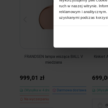
ruch w naszej witrynie. Inf
reklamowym i analitycznym. 
uzyskanymi podczas korzysta
FRANDSEN lampa wisząca BALL V
Kinkiet
miedziana
999,01 zł
699,0
{Wysyłka w 4 dni
Darmowa dostawa
{Wysyłk
Na wyczerpaniu
d