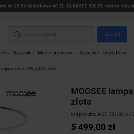
ami do 23:59 dodatkowe 40 ZŁ ZA KAŻDE 500 ZŁ rabatu! Użyj
SZUKAJ
ofy
Narożniki
Meble ogrodowe
Dywany
Oświetlenie
ampa wisząca RING SLIM XL złota
MOOSEE lampa 
złota
Kod produktu:
MSE1501100164 [
5 499,00 zł