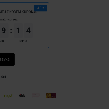
-40 zł
NIEJ Z KODEM
KUPON40
ważny przez:
9
1
4
:
zin
Minut
szyka
 dni