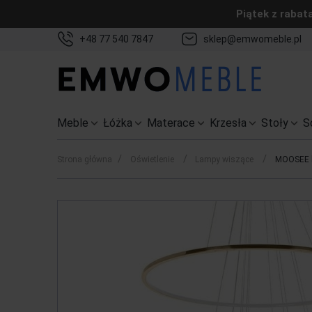
Piątek z rabat
+48 77 540 7847
sklep@emwomeble.pl
Meble
Łóżka
Materace
Krzesła
Stoły
S
/
/
/
Strona główna
Oświetlenie
Lampy wiszące
MOOSEE l