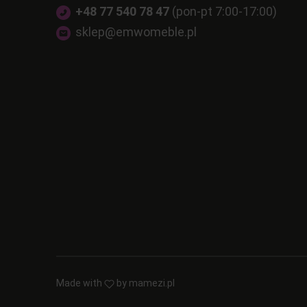
+48 77 540 78 47
(pon-pt 7:00-17:00)
sklep@emwomeble.pl
Made with
by
mamezi.pl