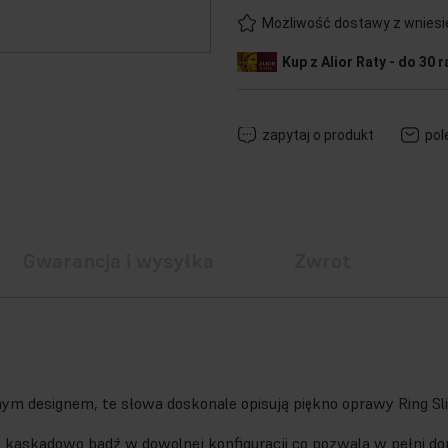
Możliwość dostawy z wnies
Kup z Alior Raty - do 30 r
zapytaj o produkt
pol
Gwarancja i wysyłka
Zwrot
m designem, te słowa doskonale opisują piękno oprawy Ring Sl
ć kaskadowo bądź w dowolnej konfiguracji co pozwala w pełni d