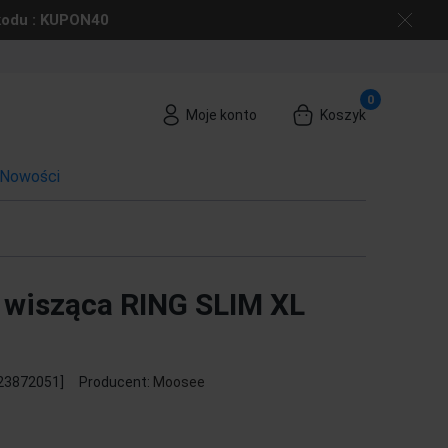
 kodu : KUPON40
Moje konto
Koszyk
Nowości
wisząca RING SLIM XL
23872051]
Producent:
Moosee