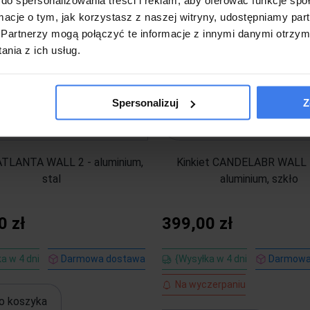
ormacje o tym, jak korzystasz z naszej witryny, udostępniamy p
Partnerzy mogą połączyć te informacje z innymi danymi otrzym
nia z ich usług.
Spersonalizuj
Z
 ATLANTA WALL 2 - aluminium,
Kinkiet CANDELABR WALL z
stal
aluminium, szkło
0 zł
399,00 zł
a w 4 dni
Darmowa dostawa
{Wysyłka w 4 dni
Darmowa
Na wyczerpaniu
o koszyka