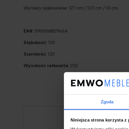
Wymiary opakowania: 127 cm / 127 cm / 10 cm.
EAN:
5900168829664
Głębokość:
120
Szerokość:
120
Wysokość całkowita:
232
Zgoda
Niniejsza strona korzysta z
Wykorzystujemy pliki cookie 