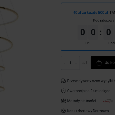
40 zł za każde 500 zł
TA
Kod rabatowy 
0
0
0
:
Dni
God
-
+
do ko
szt.
Przewidywany czas wysyłki:
4
Gwarancja na 24 miesiące
Metody płatności
Koszt dostawy:
Darmowa