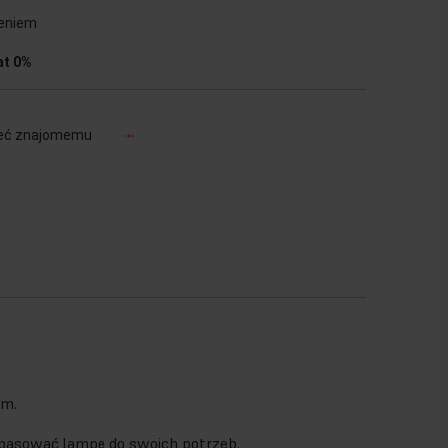
ieniem
at 0%
eć znajomemu
im.
opasować lampę do swoich potrzeb.