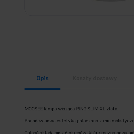
Opis
Koszty dostawy
MOOSEE lampa wisząca RING SLIM XL złota.
Ponadczasowa estetyka połączona z minimalistyczny
Całość składa się z 6 okręgów, które można powiesi