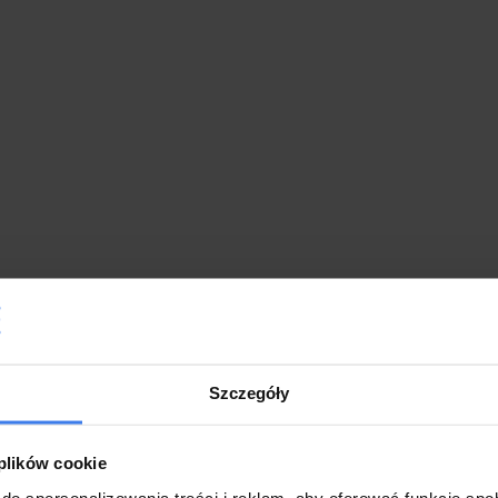
Inne produkty z tej kategorii
Szczegóły
 plików cookie
do spersonalizowania treści i reklam, aby oferować funkcje sp