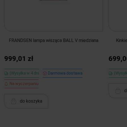
FRANDSEN lampa wisząca BALL V miedziana
Kinki
999,01 zł
699,0
{Wysyłka w 4 dni
Darmowa dostawa
{Wysyłk
Na wyczerpaniu
d
do koszyka