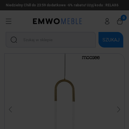
Niedzielny Chill do 23:59 dodatkowe -6% rabatu! Użyj kodu : RELAX6
SZUKAJ