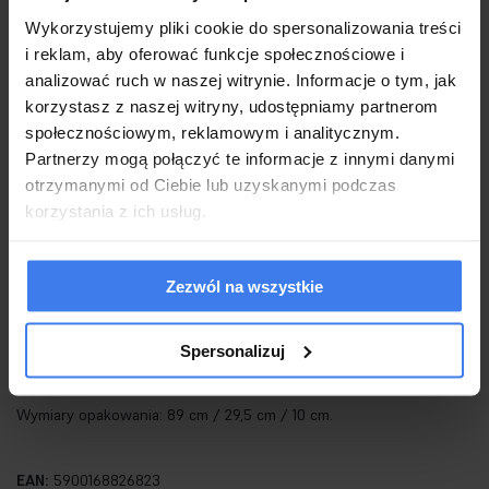
Górna część oraz podsufitka wykonane są z metalu w kolorze
Wykorzystujemy pliki cookie do spersonalizowania treści
i reklam, aby oferować funkcje społecznościowe i
złota.
analizować ruch w naszej witrynie. Informacje o tym, jak
Dolną częścią jest szklany klosz, który skrywa ledowe źródło
korzystasz z naszej witryny, udostępniamy partnerom
światła.
społecznościowym, reklamowym i analitycznym.
Partnerzy mogą połączyć te informacje z innymi danymi
otrzymanymi od Ciebie lub uzyskanymi podczas
Światło: LED 10 W / 800 lm / 3000 K
korzystania z ich usług.
Oprawa: wys. 220 cm / szer. 21 cm / gł. 13 cm
Klosz: wys. 77 cm / szer. 21 cm / gł. 3 cm
Mocowanie: śr. 13 cm / wys. 6 cm
Zezwól na wszystkie
Przewód: 200 cm
Montaż: instalacja sufitowa
Spersonalizuj
Waga netto: 1 kg
Wymiary opakowania: 89 cm / 29,5 cm / 10 cm.
EAN:
5900168826823