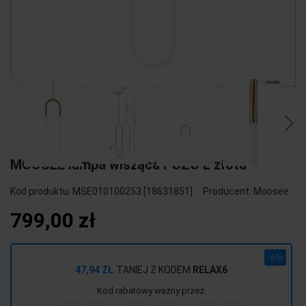
MOOSEE lampa wisząca PUZO L złota
Kod produktu:
MSE010100253 [18631851]
Producent:
Moosee
799,00 zł
-6%
47,94 ZŁ
TANIEJ Z KODEM
RELAX6
Kod rabatowy ważny przez: