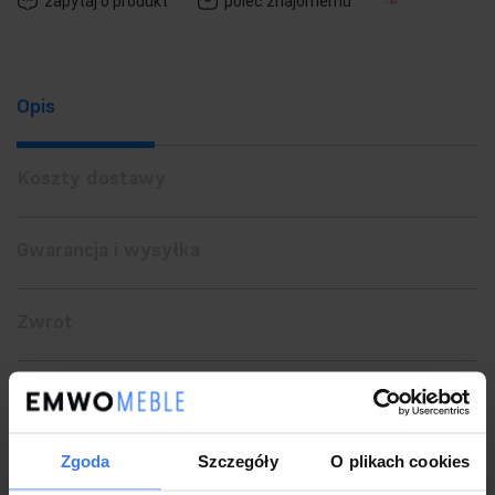
zapytaj o produkt
poleć znajomemu
Opis
Koszty dostawy
Gwarancja i wysyłka
Zwrot
MOOSEE lampa wisząca LIBERTY 3A złota.
Ekskluzywna i elegancka oprawa, która z powodzeniem ozdobi
Zgoda
Szczegóły
O plikach cookies
wnętrza klasyczne, nowoczesne oraz glamour.