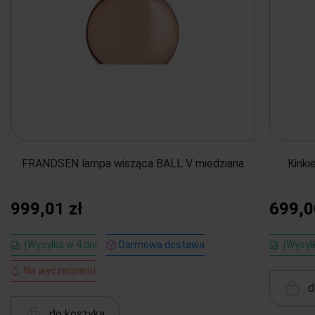
FRANDSEN lampa wisząca BALL V miedziana
Kinki
999,01 zł
699,0
{Wysyłka w 4 dni
Darmowa dostawa
{Wysyłk
Na wyczerpaniu
d
do koszyka