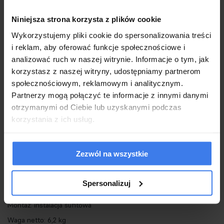
Kryształowe szkło zamocowane po obu stronach obręczy w
Niniejsza strona korzysta z plików cookie
niezwykły sposób rozprasza strumień światła.
Wykorzystujemy pliki cookie do spersonalizowania treści
Złoty kolor delikatnie przebija przez kryształy, co tworzy
i reklam, aby oferować funkcje społecznościowe i
wspaniały efekt dekoracyjny.
analizować ruch w naszej witrynie. Informacje o tym, jak
Trzy okręgi o różnych rozmiarach zawieszono na cienkich linkach z
korzystasz z naszej witryny, udostępniamy partnerom
społecznościowym, reklamowym i analitycznym.
możliwością regulacji wysokości,
Partnerzy mogą połączyć te informacje z innymi danymi
co pozwala na stworzenie kreatywnych konfiguracji.
otrzymanymi od Ciebie lub uzyskanymi podczas
korzystania z ich usług.
Światło: LED 74 W / 5920 lm / 3000 K
Oprawa: wys. 148 cm / szer. 145 cm / gł. 85 cm
Zezwól na wszystkie
Klosze: wys. 8 cm / śr. 40 cm, 60 cm, 74 cm
Mocowanie: wys. 6 cm / śr. 19 cm
Spersonalizuj
Przewód: 140 cm
Montaż: instalacja sufitowa
Waga netto: 6,2 kg