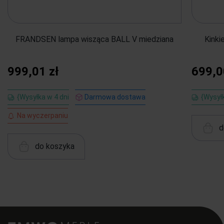
FRANDSEN lampa wisząca BALL V miedziana
Kinki
999,01 zł
699,0
{Wysyłka w 4 dni
Darmowa dostawa
{Wysyłk
Na wyczerpaniu
d
do koszyka