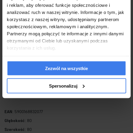
To idealne rozwiązanie dla osób, które chcą wprowadzić do
i reklam, aby oferować funkcje społecznościowe i
analizować ruch w naszej witrynie. Informacje o tym, jak
swojego wnętrza odrobinę natury w nowoczesnym wydaniu.
korzystasz z naszej witryny, udostępniamy partnerom
społecznościowym, reklamowym i analitycznym.
Czas realizacji wynosi do 7 dni roboczych.
Partnerzy mogą połączyć te informacje z innymi danymi
otrzymanymi od Ciebie lub uzyskanymi podczas
korzystania z ich usług.
Światło: LED 115 / 9200 lm / 3 barwy światła
Oprawa: wys. 210 cm / szer. 80 cm / gł. 80 cm
Klosz z roślinami: wys. 80 cm / śr. 80 cm
Zezwól na wszystkie
Klosz bez roślin: wys. 14,5 cm / śr. 70 cm
Podsufitka: wys. 4 cm / śr. 25 cm
Spersonalizuj
Przewód: 195 cm.
EAN:
5900168832077
Głębokość:
80
Szerokość:
80