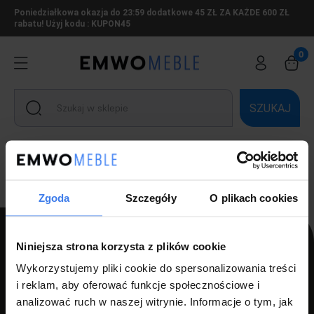
Poniedziałkowa okazja do 23:59 dodatkowe 45 ZŁ ZA KAŻDE 600 ZŁ
rabatu! Użyj kodu : KUPON45
SZUKAJ
Ten produkt jest niedostępny.
Zgoda
Szczegóły
O plikach cookies
Niniejsza strona korzysta z plików cookie
Wykorzystujemy pliki cookie do spersonalizowania treści
PPH LUZ s.c Szlagor Marek Szlagor Wojciech
i reklam, aby oferować funkcje społecznościowe i
ul. Kołłątaja 8,
analizować ruch w naszej witrynie. Informacje o tym, jak