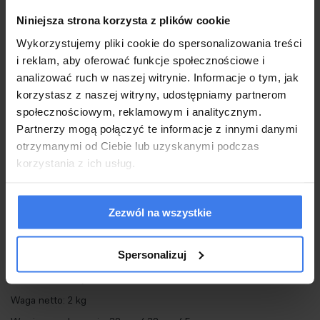
Minimalistyczna, a zarazem nowoczesna oprawa wykonana z
Niniejsza strona korzysta z plików cookie
połączenia metalu i aluminium w uniwersalnym, czarnym kolorze.
Okrągły klosz sprawia, że światło na ścianie tworzy efekt
Wykorzystujemy pliki cookie do spersonalizowania treści
i reklam, aby oferować funkcje społecznościowe i
padającego cienia, co udekoruje i delikatnie oświetli
analizować ruch w naszej witrynie. Informacje o tym, jak
pomieszczenie.
korzystasz z naszej witryny, udostępniamy partnerom
Kinkiet oprócz standardowego podłączenia posiada wbudowany
społecznościowym, reklamowym i analitycznym.
zasilacz ściemnialny oraz sensor dotykowy,
Partnerzy mogą połączyć te informacje z innymi danymi
otrzymanymi od Ciebie lub uzyskanymi podczas
za pomocą którego włączymy lub wyłączymy lampę bez potrzeby
korzystania z ich usług.
podchodzenia do włącznika,
dodatkowo dotykiem możemy regulować moc natężenia światła.
Zezwól na wszystkie
Światło: moduł LED 8 W (wbudowany) / 640 lm / 3000 K
Spersonalizuj
Oprawa: szer. 30 cm / wys. 30 cm / gł. 3,5 cm
Montaż: instalacja ścienna
Waga netto: 2 kg