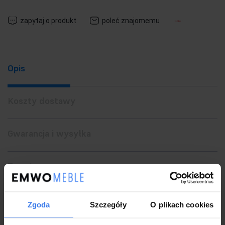
zapytaj o produkt
poleć znajomemu
Opis
Koszty dostawy
Gwarancja i wysyłka
Zwrot
Zgoda
Szczegóły
O plikach cookies
MOOSEE lampa ścienna SHADOW SUN 30.