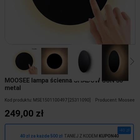
MOOSEE lampa ścienna SHADOW SUN 30 -
metal
Kod produktu:
MSE1501100497 [25311090]
Producent:
Moosee
249,00 zł
-40 zł
40 zł za każde 500 zł
TANIEJ Z KODEM
KUPON40