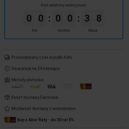
Kod rabatowy ważny przez:
0
0
0
0
3
8
:
:
Dni
Godzin
Minut
Przewidywany czas wysyłki:
4 dni
Gwarancja na 24 miesiące
Metody płatności
Koszt dostawy:
Darmowa
Możliwość dostawy z wniesieniem
Kup z Alior Raty - do 30 rat 0%