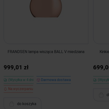
FRANDSEN lampa wisząca BALL V miedziana
Kinki
999,01 zł
699,0
{Wysyłka w 4 dni
Darmowa dostawa
{Wysyłk
Na wyczerpaniu
d
do koszyka