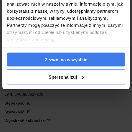
analizować ruch w naszej witrynie. Informacje o tym, jak
stalowej montaturze w kolorze złotym, nadaje oprawie elegancji i
korzystasz z naszej witryny, udostępniamy partnerom
lekkości.
społecznościowym, reklamowym i analitycznym.
Boll świetnie odnajdzie się w nowoczesnej aranżacji.
Partnerzy mogą połączyć te informacje z innymi danymi
otrzymanymi od Ciebie lub uzyskanymi podczas
korzystania z ich usług.
Źródło światła: 1xx G9 (brak w zestawie)
Montatura:
Wysokość : 7 cm
Zezwól na wszystkie
Szerokość : 2,5 cm
Głębokość: 8 cm.
Spersonalizuj
EAN:
5900168824928
Głębokość:
16
Szerokość:
15
Wysokość całkowita:
15