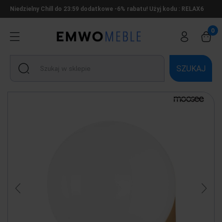
Niedzielny Chill do 23:59 dodatkowe -6% rabatu! Użyj kodu : RELAX6
SZUKAJ