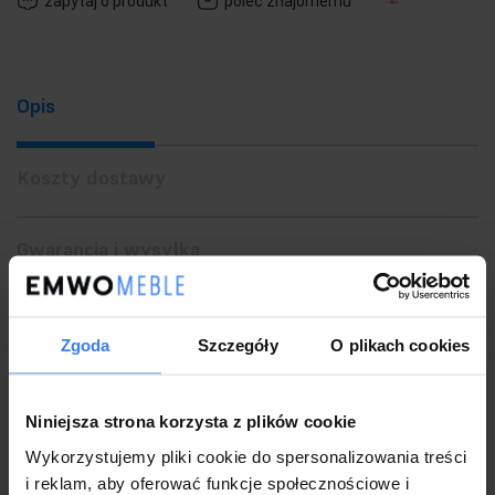
zapytaj o produkt
poleć znajomemu
Opis
Koszty dostawy
Gwarancja i wysyłka
Zwrot
Zgoda
Szczegóły
O plikach cookies
MOOSEE lampa ścienna BOLL złota.
Niniejsza strona korzysta z plików cookie
Mleczny, szklany klosz o średnicy 15 centymetrów zamontowany
Wykorzystujemy pliki cookie do spersonalizowania treści
i reklam, aby oferować funkcje społecznościowe i
na