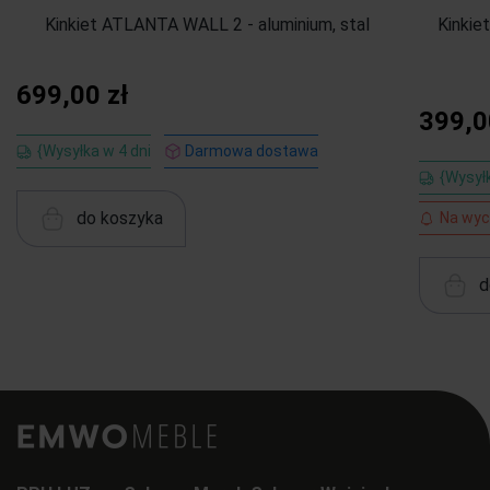
Kinkiet ATLANTA WALL 2 - aluminium, stal
Kinkie
699,00 zł
399,0
{Wysyłka w 4 dni
Darmowa dostawa
{Wysyłk
do koszyka
Na wyc
d