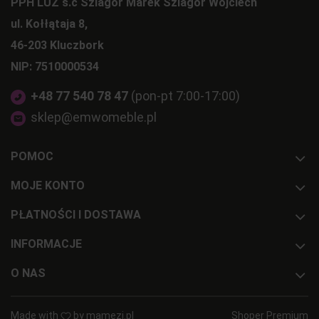
PPH LUZ s.c Szlagor Marek Szlagor Wojciech
ul. Kołłątaja 8,
46-203 Kluczbork
NIP: 7510000534
+48 77 540 78 47
(pon-pt 7:00-17:00)
sklep@emwomeble.pl
POMOC
MOJE KONTO
PŁATNOŚCI I DOSTAWA
INFORMACJE
O NAS
Made with
by
mamezi.pl
Shoper Premium