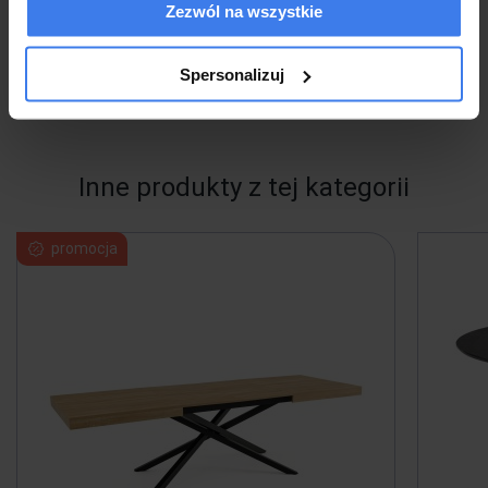
Zezwól na wszystkie
EAN:
2010001165750
Spersonalizuj
Waga:
38.5 kg
Inne produkty z tej kategorii
promocja