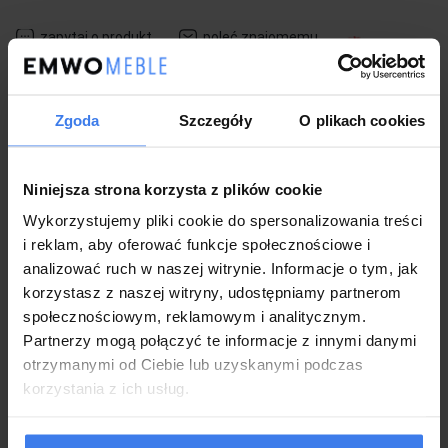
zapytaj o produkt
poleć znajomemu
Zgoda
Szczegóły
O plikach cookies
Opis
Niniejsza strona korzysta z plików cookie
Koszty dostawy
Wykorzystujemy pliki cookie do spersonalizowania treści
i reklam, aby oferować funkcje społecznościowe i
Gwarancja i wysyłka
analizować ruch w naszej witrynie. Informacje o tym, jak
korzystasz z naszej witryny, udostępniamy partnerom
społecznościowym, reklamowym i analitycznym.
Zwrot
Partnerzy mogą połączyć te informacje z innymi danymi
otrzymanymi od Ciebie lub uzyskanymi podczas
korzystania z ich usług.
wymiary: fi80/27 cm, materiał: MDF lakierowany / MDF laminowany,
kolor: biały - dąb złoty