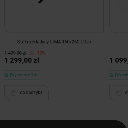
Stół rozkładany LIMA 160/260 | Dąb
1 499,00 zł
-13%
1 299,00 zł
1 099
{Wysyłka w 3 dni
{Wysył
do koszyka
d