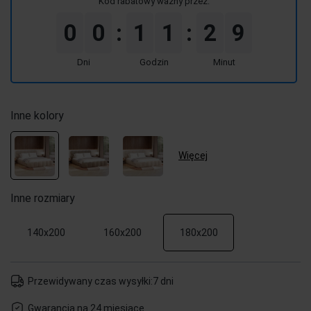
Kod rabatowy ważny przez:
0
0
1
1
2
9
:
:
Dni
Godzin
Minut
Inne kolory
Więcej
Inne rozmiary
140x200
160x200
180x200
Przewidywany czas wysyłki:
7 dni
Gwarancja na 24 miesiące