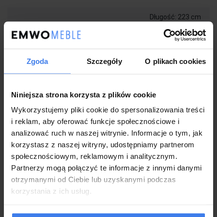
Długość: 223 cm
Szerokość: 204 cm
Wymiary:
Wysokość: 90 cm
Tolerancja: ± 2%
Zgoda
Szczegóły
O plikach cookies
Powierzchnia
180x200
spania:
Niniejsza strona korzysta z plików cookie
Opcjonalnie do wyboru w
Materac:
wariantach
Wykorzystujemy pliki cookie do spersonalizowania treści
i reklam, aby oferować funkcje społecznościowe i
analizować ruch w naszej witrynie. Informacje o tym, jak
Wykonanie:
korzystasz z naszej witryny, udostępniamy partnerom
Łóżko wykonane z najwyższej jakości materiałów
społecznościowym, reklamowym i analitycznym.
Wyjątkowa
tkanina boucle
dodająca przytulności
Partnerzy mogą połączyć te informacje z innymi danymi
Nowoczesna konstrukcja i stabilna podstawa
otrzymanymi od Ciebie lub uzyskanymi podczas
Dekoracyjne przeszycia
podkreślające obłe kształty
korzystania z ich usług.
Wyprofilowany zagłówek gwarantujący maksymalny poziom
komfortu
Praktyczny
pojemnik na pościel z materiałowym dnem