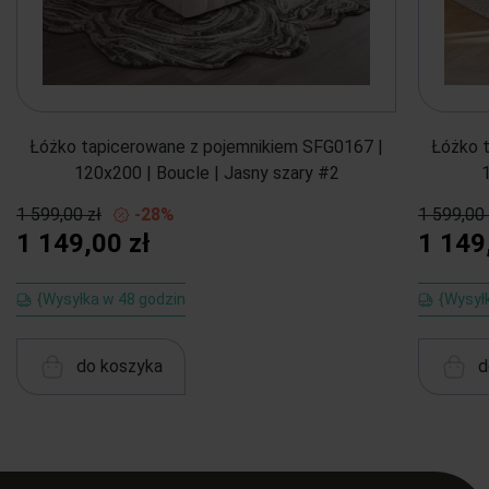
Łóżko tapicerowane z pojemnikiem SFG0167 |
Łóżko 
120x200 | Boucle | Jasny szary #2
1 599,00 zł
-28%
1 599,00 
1 149,00 zł
1 149
{Wysyłka w 48 godzin
{Wysył
do koszyka
d