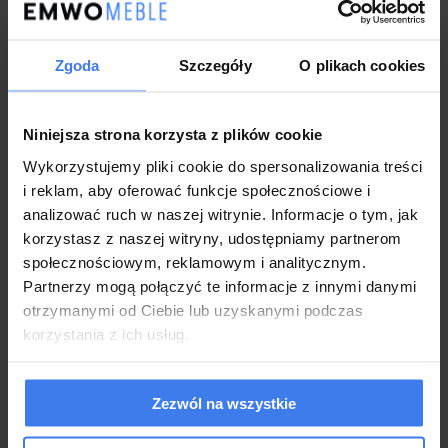
Długość: 235 cm
Szerokość: 220 cm
Zgoda
Szczegóły
O plikach cookies
Wymiary:
Wysokość: 96 cm
Tolerancja: ± 2%
Niniejsza strona korzysta z plików cookie
Powierzchnia
180x200
spania:
Wykorzystujemy pliki cookie do spersonalizowania treści
i reklam, aby oferować funkcje społecznościowe i
Opcjonalnie do wyboru w
Materac:
analizować ruch w naszej witrynie. Informacje o tym, jak
wariantach
korzystasz z naszej witryny, udostępniamy partnerom
społecznościowym, reklamowym i analitycznym.
Wykonanie:
Partnerzy mogą połączyć te informacje z innymi danymi
otrzymanymi od Ciebie lub uzyskanymi podczas
Łóżko wykonane z najwyższej jakości materiałów
korzystania z ich usług.
Wyjątkowa
tkanina boucle
dodająca przytulności
Nowoczesna konstrukcja i stabilna podstawa
Dekoracyjne przeszycia
podkreślające obłe kształty
Wyprofilowany zagłówek gwarantujący maksymalny poziom
Zezwól na wszystkie
komfortu
Praktyczny
pojemnik na pościel z materiałowym dnem