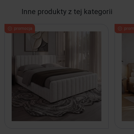
Inne produkty z tej kategorii
promocja
prom