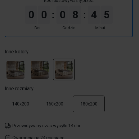
Kod rabatowy ważny przez:
0
0
0
8
4
4
:
:
Dni
Godzin
Minut
Inne kolory
Inne rozmiary
140x200
160x200
180x200
Przewidywany czas wysyłki:
14 dni
Gwarancja na 24 miesiące