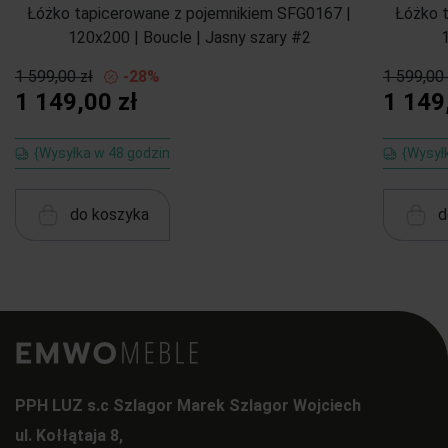
Łóżko tapicerowane z pojemnikiem SFG0167 |
Łóżko 
120x200 | Boucle | Jasny szary #2
1 599,00 zł
-28%
1 599,00 
1 149,00 zł
1 149
{Wysyłka w 48 godzin
{Wysył
do koszyka
d
PPH LUZ s.c Szlagor Marek Szlagor Wojciech
ul. Kołłątaja 8,