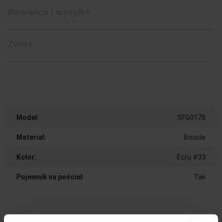
Gwarancja i wysyłka
Zwrot
Model:
SFG0178
Materiał:
Boucle
Kolor:
Ecru #33
Pojemnik na pościel:
Tak