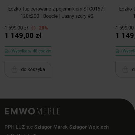
Łóżko tapicerowane z pojemnikiem SFG0167 |
Łóżko 
120x200 | Boucle | Jasny szary #2
1 599,00 zł
-28%
1 599,00 
1 149,00 zł
1 149
{Wysyłka w 48 godzin
{Wysył
do koszyka
d
PPH LUZ s.c Szlagor Marek Szlagor Wojciech