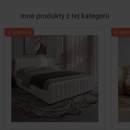
Inne produkty z tej kategorii
promocja
prom