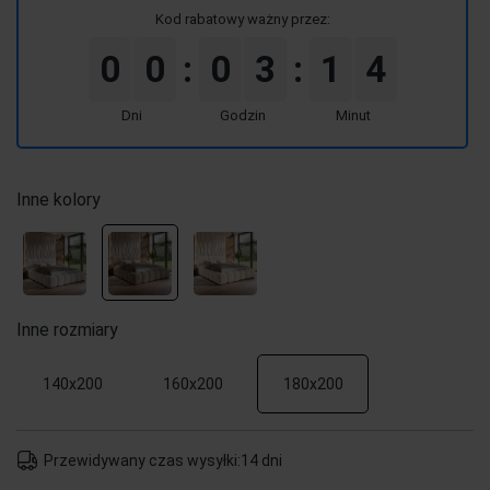
Kod rabatowy ważny przez:
0
0
0
3
1
4
:
:
Dni
Godzin
Minut
Inne kolory
Inne rozmiary
140x200
160x200
180x200
Przewidywany czas wysyłki:
14 dni