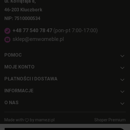
ul. Kołłątaja 8,
46-203 Kluczbork
NIP: 7510000534
+48 77 540 78 47
(pon-pt 7:00-17:00)
sklep@emwomeble.pl
POMOC
MOJE KONTO
PŁATNOŚCI I DOSTAWA
INFORMACJE
O NAS
Made with
by
mamezi.pl
Shoper Premium