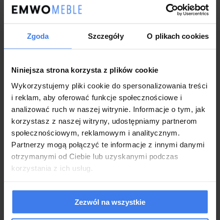
Długość: 235 cm
Szerokość: 220 cm
Zgoda
Szczegóły
O plikach cookies
Wymiary:
Wysokość: 96 cm
Tolerancja: ± 2%
Niniejsza strona korzysta z plików cookie
Powierzchnia
180x200
spania:
Wykorzystujemy pliki cookie do spersonalizowania treści
i reklam, aby oferować funkcje społecznościowe i
Opcjonalnie do wyboru w
analizować ruch w naszej witrynie. Informacje o tym, jak
Materac:
wariantach
korzystasz z naszej witryny, udostępniamy partnerom
społecznościowym, reklamowym i analitycznym.
Partnerzy mogą połączyć te informacje z innymi danymi
Wykonanie:
otrzymanymi od Ciebie lub uzyskanymi podczas
Łóżko wykonane z najwyższej jakości materiałów
korzystania z ich usług.
Wyjątkowa
tkanina boucle
dodająca przytulności
Nowoczesna konstrukcja i stabilna podstawa
Dekoracyjne przeszycia
podkreślające obłe kształty
Zezwól na wszystkie
Wyprofilowany zagłówek gwarantujący maksymalny poziom
komfortu