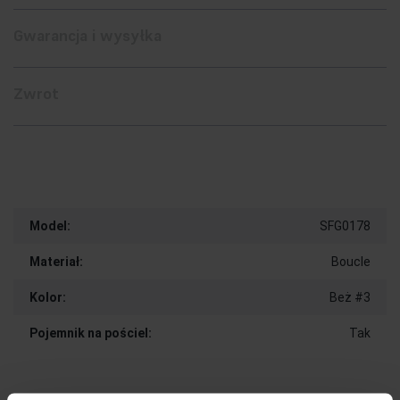
Gwarancja i wysyłka
Zwrot
Model:
SFG0178
Materiał:
Boucle
Kolor:
Beż #3
Pojemnik na pościel:
Tak