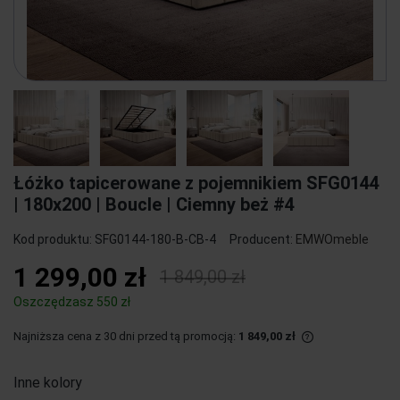
Łóżko tapicerowane z pojemnikiem SFG0144
| 180x200 | Boucle | Ciemny beż #4
Kod produktu:
SFG0144-180-B-CB-4
Producent:
EMWOmeble
1 299,00 zł
1 849,00 zł
Oszczędzasz 550 zł
Najniższa cena z 30 dni przed tą promocją:
1 849,00 zł
Jeżeli produkt 
30 dni, wyświet
Inne kolory
momentu, kiedy