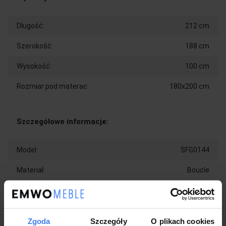
Długość:
212 cm
Szerokość:
188 cm
Wysokość:
100 cm
Rozmiar pod materac:
180x200 cm
Szczegółowe informacje:
Model:
SFG0144
Materiał:
Boucle
Kolor:
Ciemny beż #4
Zgoda
Szczegóły
O plikach cookies