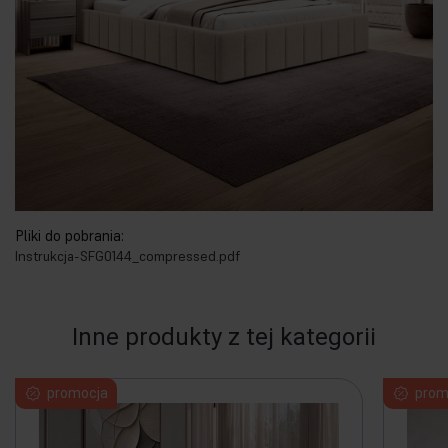
Pliki do pobrania:
Instrukcja-SFG0144_compressed.pdf
Inne produkty z tej kategorii
promocja
prom