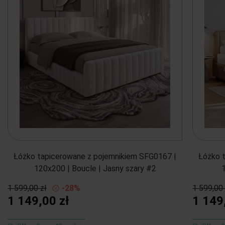
Łóżko tapicerowane z pojemnikiem SFG0167 |
Łóżko 
120x200 | Boucle | Jasny szary #2
1 599,00 zł
-28%
1 599,00 
1 149,00 zł
1 149