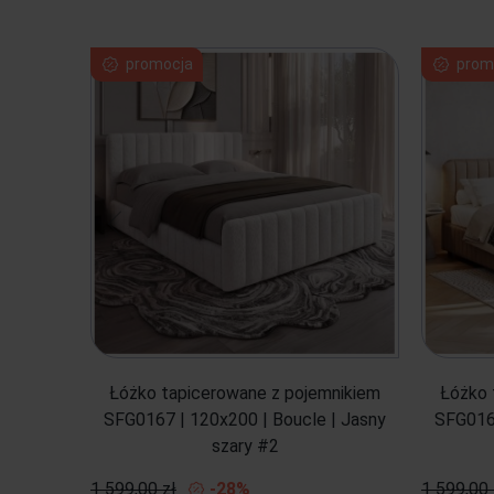
promocja
prom
Łóżko tapicerowane z pojemnikiem
Łóżko 
SFG0167 | 120x200 | Boucle | Jasny
SFG0167
szary #2
1 599,00 zł
-28%
1 599,00 