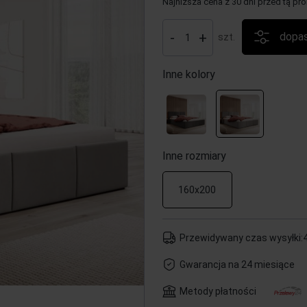
Najniższa cena z 30 dni przed tą pr
Jeżeli produkt jest sprz
-
+
dopas
szt.
30 dni, wyświetlana jest 
momentu, kiedy produkt 
sprzedaży.
Inne kolory
Inne rozmiary
160x200
Przewidywany czas wysyłki:
Gwarancja na 24 miesiące
Metody płatności