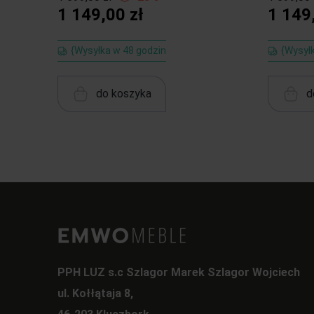
1 149,00 zł
1 149
{Wysyłka w 48 godzin
{Wysył
do koszyka
d
PPH LUZ s.c Szlagor Marek Szlagor Wojciech
ul. Kołłątaja 8,