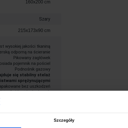
160x200 cm
Szary
215x173x90 cm
t wysokiej jakości tkaniną
erską odporną na ścieranie
Pikowany zagłówek
osiada pojemnik na pościel
Podnośnik gazowy
jduje się stabilny stelaż
listwami sprężynującymi
zapakowane bez uszkodzeń
lata dla klientów będących
konsumentami
Szczegóły