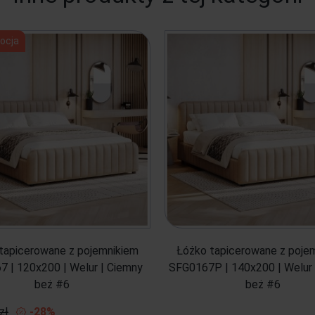
ocja
tapicerowane z pojemnikiem
Łóżko tapicerowane z poje
 | 120x200 | Welur | Ciemny
SFG0167P | 140x200 | Welur 
beż #6
beż #6
zł
-28%