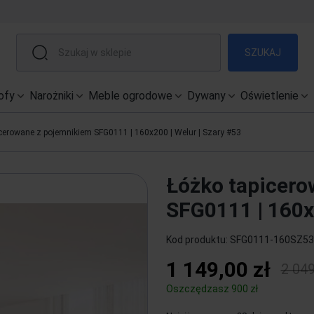
SZUKAJ
ofy
Narożniki
Meble ogrodowe
Dywany
Oświetlenie
cerowane z pojemnikiem SFG0111 | 160x200 | Welur | Szary #53
Łóżko tapicero
SFG0111 | 160x2
Kod produktu:
SFG0111-160SZ53
1 149,00 zł
2 049
Oszczędzasz 900 zł