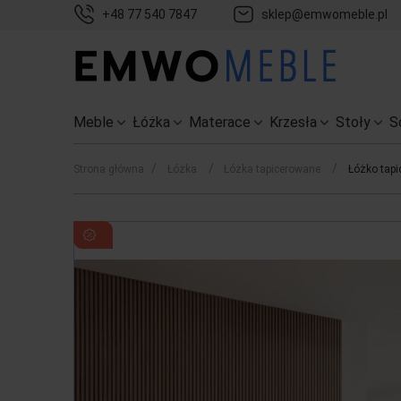
+48 77 540 7847
sklep@emwomeble.pl
Meble
Łóżka
Materace
Krzesła
Stoły
S
/
/
/
Strona główna
Łóżka
Łóżka tapicerowane
Łóżko tapi