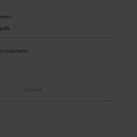
ieniem
at 0%
eć znajomemu
a
Zwrot