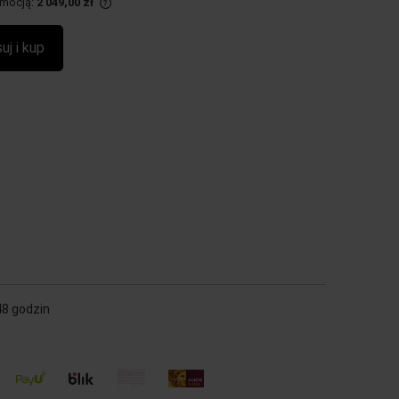
omocją:
2 049,00 zł
edawany krócej niż
uj i kup
najniższa cena od
pojawił się w
48 godzin