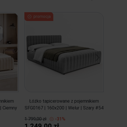
promocja
mnikiem
Łóżko tapicerowane z pojemnikiem
Łóżko
| Ciemny
SFG0167 | 160x200 | Welur | Szary #54
SFG0200
1 799,00 zł
-31%
1 249,00 zł
1 799