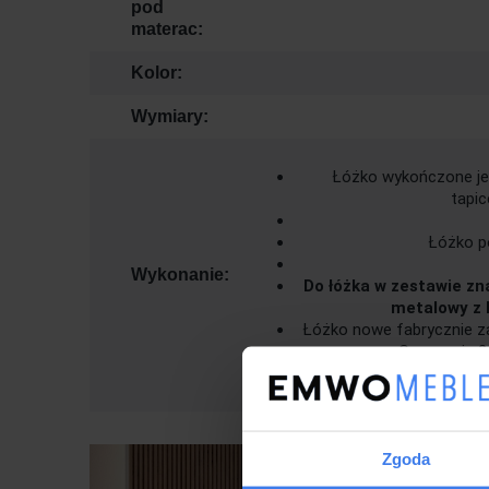
pod
materac:
Kolor:
Wymiary:
Łóżko wykończone jes
tapic
Łóżko p
Wykonanie:
Do łóżka w zestawie zna
metalowy z 
Łóżko nowe fabrycznie 
Gwarancja 2 
Zgoda