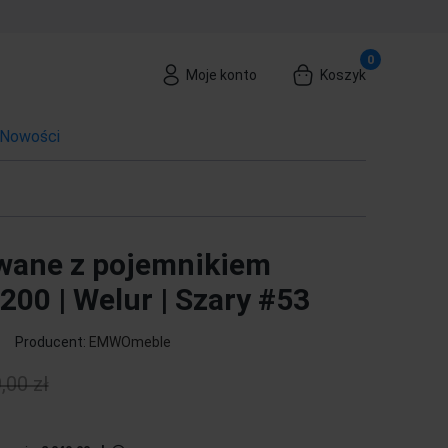
Moje konto
Koszyk
Nowości
wane z pojemnikiem
00 | Welur | Szary #53
Producent:
EMWOmeble
,00 zł