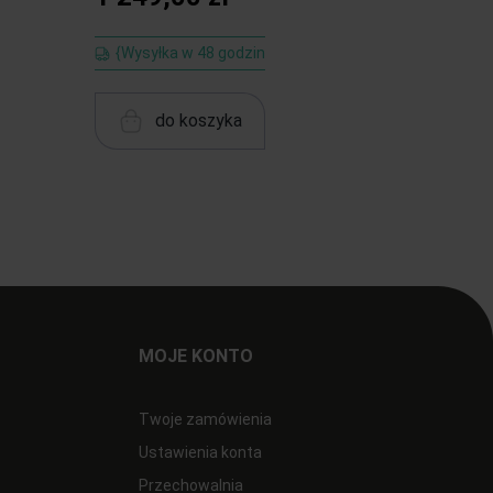
{Wysyłka w 48 godzin
{Wysył
do koszyka
MOJE KONTO
Twoje zamówienia
Ustawienia konta
Przechowalnia