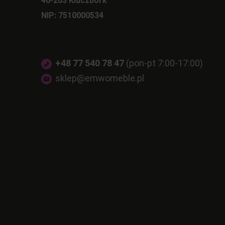
46-203 Kluczbork
NIP: 7510000534
+48 77 540 78 47
(pon-pt 7:00-17:00)
sklep@emwomeble.pl