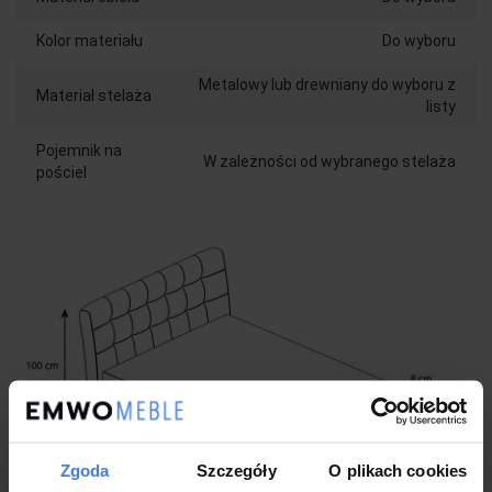
Kolor materiału
Do wyboru
Metalowy lub drewniany do wyboru z
Materiał stelaża
listy
Pojemnik na
W zależności od wybranego stelaża
pościel
Zgoda
Szczegóły
O plikach cookies