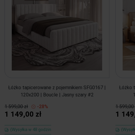
Łóżko tapicerowane z pojemnikiem SFG0167 |
Łóżko 
120x200 | Boucle | Jasny szary #2
1 599,00 zł
-28%
1 599,00 
1 149,00 zł
1 149
{Wysyłka w 48 godzin
{Wysył