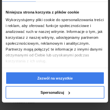
Niniejsza strona korzysta z plików cookie
Wykonanie
Wykorzystujemy pliki cookie do spersonalizowania treści
Model: Malaga
i reklam, aby oferować funkcje społecznościowe i
Materac w komplecie: Nie
analizować ruch w naszej witrynie. Informacje o tym, jak
Wymiar : 232 x 198 x 100 cm
korzystasz z naszej witryny, udostępniamy partnerom
Rozmiar pod materac: 180 x 200 cm
Rodzaj stelaża: Do wyboru z lisy
społecznościowym, reklamowym i analitycznym.
Pojemnik na pościel : W zależności od wybranego stelaża
Partnerzy mogą połączyć te informacje z innymi danymi
(materiałowe dno)
otrzymanymi od Ciebie lub uzyskanymi podczas
Kolor: Do wyboru
korzystania z ich usług.
Materiał :Tkanina tapicerska
Pikowanie: Tak
Wysokość zagłówka: 100 cm
Stan: Nowy
Zezwól na wszystkie
Styl: Klasyczny - ponadczasowy i wygodny
Kategoria produktu: Łóżko
Łóżko nowe fabrycznie zapakowane
Spersonalizuj
Gwarancja: 24 miesiące
Produkt Polski