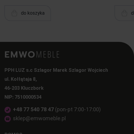
do koszyka
d
PPH LUZ s.c Szlagor Marek Szlagor Wojciech
ul. Kołłątaja 8,
46-203 Kluczbork
NIP: 7510000534
+48 77 540 78 47
(pon-pt 7:00-17:00)
sklep@emwomeble.pl