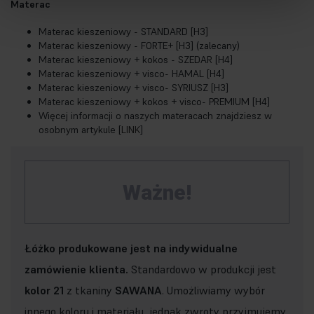
Materac
Materac kieszeniowy - STANDARD [H3]
Materac kieszeniowy - FORTE+ [H3] (zalecany)
Materac kieszeniowy + kokos - SZEDAR [H4]
Materac kieszeniowy + visco- HAMAL [H4]
Materac kieszeniowy + visco- SYRIUSZ [H3]
Materac kieszeniowy + kokos + visco- PREMIUM [H4]
Więcej informacji o naszych materacach znajdziesz w
osobnym artykule [
LINK
]
Ważne!
Łóżko produkowane jest na indywidualne
zamówienie klienta.
Standardowo w produkcji jest
kolor 21
z tkaniny
SAWANA
. Umożliwiamy wybór
innego koloru i materiału, jednak zwroty przyjmujemy