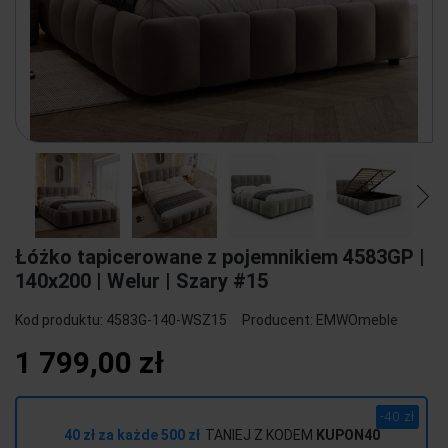
Łóżko tapicerowane z pojemnikiem 4583GP |
140x200 | Welur | Szary #15
Kod produktu:
4583G-140-WSZ15
Producent:
EMWOmeble
1 799,00 zł
-40 zł
40 zł za każde 500 zł
TANIEJ Z KODEM
KUPON40