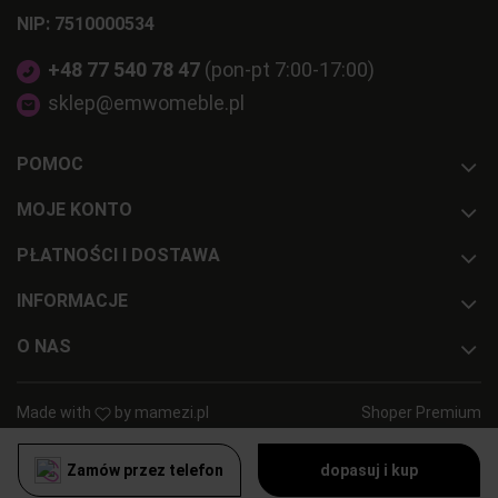
NIP: 7510000534
+48 77 540 78 47
(pon-pt 7:00-17:00)
sklep@emwomeble.pl
POMOC
MOJE KONTO
PŁATNOŚCI I DOSTAWA
INFORMACJE
O NAS
Made with
by
mamezi.pl
Shoper Premium
Zamów przez telefon
dopasuj i kup
pokaż pełną wersję strony