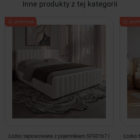
Inne produkty z tej kategorii
promocja
prom
Łóżko tapicerowane z pojemnikiem SFG0167 |
Łóżko 