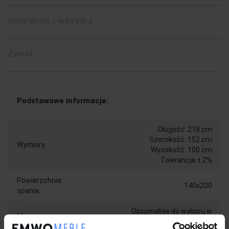
Gwarancja i wysyłka
Zwrot
Podstawowe informacje:
Długość: 218 cm
Szerokość: 152 cm
Wymiary:
Wysokość: 100 cm
Tolerancja ± 2%
Powierzchnia
140x200
spania:
Opcjonalnie do wyboru w
Materac:
wariantach