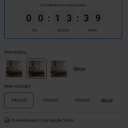
Kod rabatowy ważny przez:
0
0
1
3
3
9
:
:
Dni
Godzin
Minut
Inne kolory
Więcej
Inne rozmiary
Więcej
140x200
160x200
180x200
Przewidywany czas wysyłki:
14 dni