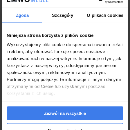
Zgoda
Szczegóły
O plikach cookies
Model:
4583G
Niniejsza strona korzysta z plików cookie
Materiał:
Welur
Wykorzystujemy pliki cookie do spersonalizowania treści
i reklam, aby oferować funkcje społecznościowe i
Kolor:
Szary #15
analizować ruch w naszej witrynie. Informacje o tym, jak
korzystasz z naszej witryny, udostępniamy partnerom
Pojemnik na pościel:
Tak
społecznościowym, reklamowym i analitycznym.
Partnerzy mogą połączyć te informacje z innymi danymi
Wykonanie:
otrzymanymi od Ciebie lub uzyskanymi podczas
korzystania z ich usług.
Łóżko wykonane z najwyższej jakości materiałów
Aksamitna
tkanina welurowa
dodająca przytulności
Nowoczesna konstrukcja i stabilna podstawa
Zezwól na wszystkie
Dekoracyjne przeszycia
tworzące pulchności
Wyprofilowany zagłówek gwarantujący maksymalny poziom
komfortu