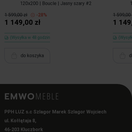
120x200 | Boucle | Jasny szary #2
1 599,00 zł
-28%
1 599,00 
1 149,00 zł
1 149
{Wysyłka w 48 godzin
{Wysył
do koszyka
d
PPH LUZ s.c Szlagor Marek Szlagor Wojciech
ul. Kołłątaja 8,
46-203 Kluczbork