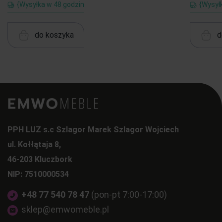
{Wysyłka w 48 godzin
{Wysył
do koszyka
d
PPH LUZ s.c Szlagor Marek Szlagor Wojciech
ul. Kołłątaja 8,
46-203 Kluczbork
NIP: 7510000534
+48 77 540 78 47
(pon-pt 7:00-17:00)
sklep@emwomeble.pl