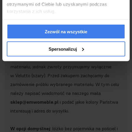
otrzymanymi od Ciebie lub uzyskanymi podczas
korzystania z ich usług.
Ważne!
Zezwól na wszystkie
Łóżko produkowane jest na indywidualne
zamówienie klienta.
Standardowo w produkcji jest
Spersonalizuj
tkanina Velutto
. Umożliwiamy wybór innego koloru i
materiału, jednak zwroty przyjmujemy wyłącznie
w Velutto (szary). Przed zakupem zachęcamy do
zamówienie próbki wybranego materiału. W tym celu
należy napisać wiadomość na naszego maila
sklep@emwomeble.pl
i podać jakie kolory Państwa
interesują i adres do wysyłki.
W opcji domyślnej
: łóżko bez pojemnika na pościel i