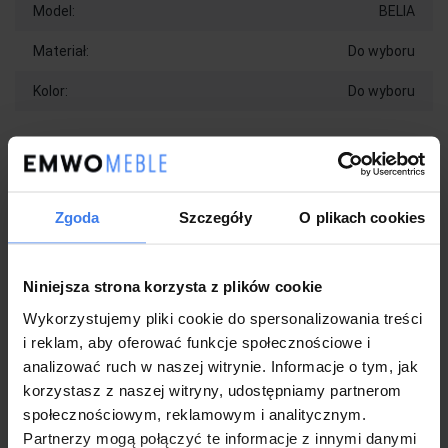
Model:
BELIA
Materiał:
Do wyboru
Kolor:
Do wyboru
Wykonanie:
Eleganckie łóżko w stylu Glamour
Powierzchnia spania: 140x200
Zgoda
Szczegóły
O plikach cookies
Wysoki, efektowny zagłówek z przeszyciami
Stabilne, metalowe nóżki malowane na złoty kolor
Łóżko w zestawie z drewnianym stelażem
Niniejsza strona korzysta z plików cookie
(nieotwierany) z listewkami sprężynującymi
W opcji standardowej łóżko nie posiada pojemnika
Wykorzystujemy pliki cookie do spersonalizowania treści
Modny wzór w formie pionowych pasów
i reklam, aby oferować funkcje społecznościowe i
Wykonanie z najwyższej jakości materiałów, łatwe w
analizować ruch w naszej witrynie. Informacje o tym, jak
utrzymaniu i czyszczeniu
korzystasz z naszej witryny, udostępniamy partnerom
Produkt nowy, fabrycznie zapakowane, bez uszkodzeń
społecznościowym, reklamowym i analitycznym.
Gwarancja 2 lata dla klientów będących konsumentami
Partnerzy mogą połączyć te informacje z innymi danymi