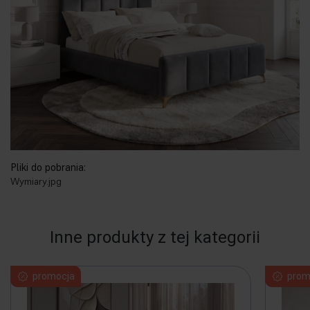
Pliki do pobrania:
Wymiary.jpg
Inne produkty z tej kategorii
promocja
prom