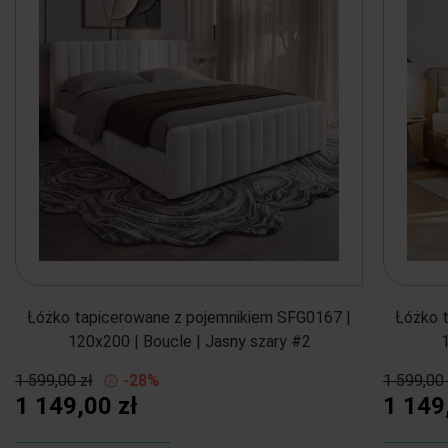
Łóżko tapicerowane z pojemnikiem SFG0167 |
Łóżko 
120x200 | Boucle | Jasny szary #2
1 599,00 zł
-28%
1 599,00 
1 149,00 zł
1 149