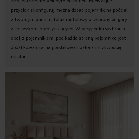
ze stelażem drewnianym na ramce. Naciskając
przycisk skonfiguruj można dodać pojemnik na pościel
z twardym dnem i stelaż metalowy otwierany do góry
z listewkami sprężynującymi. W przypadku wybrania
opcji z pojemnikiem, pod każda stroną pojemnika jest
dodatkowa czarna plastikowa nóżka z możliwością
regulacji.