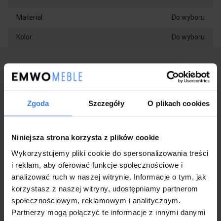
Materiał:
Do wyboru
Kolor:
Do wyboru
Wykonanie:
Eleganckie łóżko w stylu Glamour
Powierzchnia spania: 120x200
Zgoda
Szczegóły
O plikach cookies
Wysoki, efektowny zagłówek z przeszyciami
Stabilne, metalowe nóżki malowane na złoty kolor
Łóżko w zestawie z drewnianym stelażem
Niniejsza strona korzysta z plików cookie
(nieotwierany) z listewkami sprężynującymi
W opcji standardowej łóżko nie posiada pojemnika
Wykorzystujemy pliki cookie do spersonalizowania treści
Modny wzór w formie pionowych pasów
i reklam, aby oferować funkcje społecznościowe i
Wykonanie z najwyższej jakości materiałów, łatwe w
analizować ruch w naszej witrynie. Informacje o tym, jak
utrzymaniu i czyszczeniu
Produkt nowy, fabrycznie zapakowane, bez uszkodzeń
korzystasz z naszej witryny, udostępniamy partnerom
Gwarancja 2 lata dla klientów będących konsumentami
społecznościowym, reklamowym i analitycznym.
Partnerzy mogą połączyć te informacje z innymi danymi