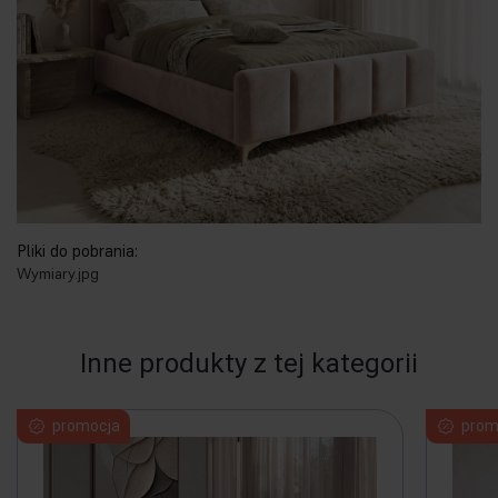
Pliki do pobrania:
Wymiary.jpg
Inne produkty z tej kategorii
promocja
prom