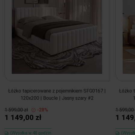
Łóżko tapicerowane z pojemnikiem SFG0167 |
Łóżko 
120x200 | Boucle | Jasny szary #2
1 599,00 zł
-28%
1 599,00 
1 149,00 zł
1 149
{Wysyłka w 48 godzin
{Wysył