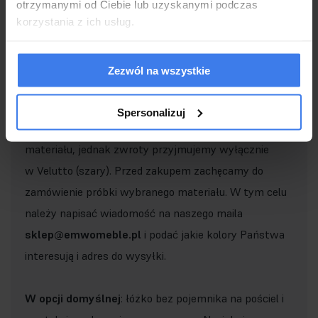
otrzymanymi od Ciebie lub uzyskanymi podczas
korzystania z ich usług.
Ważne!
Zezwól na wszystkie
Łóżko produkowane jest na indywidualne
zamówienie klienta.
Standardowo w produkcji jest
Spersonalizuj
tkanina Velutto
. Umożliwiamy wybór innego koloru i
materiału, jednak zwroty przyjmujemy wyłącznie
w Velutto (szary). Przed zakupem zachęcamy do
zamówienie próbki wybranego materiału. W tym celu
należy napisać wiadomość na naszego maila
sklep@emwomeble.pl
i podać jakie kolory Państwa
interesują i adres do wysyłki.
W opcji domyślnej
: łóżko bez pojemnika na pościel i