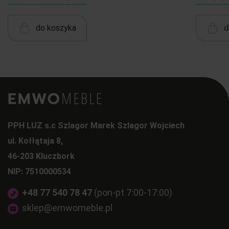
do koszyka
d
PPH LUZ s.c Szlagor Marek Szlagor Wojciech
ul. Kołłątaja 8,
46-203 Kluczbork
NIP: 7510000534
+48 77 540 78 47
(pon-pt 7:00-17:00)
sklep@emwomeble.pl