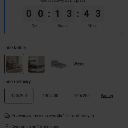
Kod rabatowy ważny przez:
0
0
1
3
4
3
:
:
Dni
Godzin
Minut
Inne kolory
Więcej
Inne rozmiary
Więcej
120x200
140x200
160x200
Przewidywany czas wysyłki:
14 dni roboczych
Gwarancja na 24 miesiące