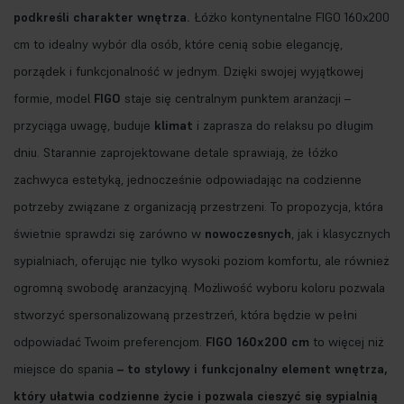
podkreśli charakter wnętrza.
Łóżko kontynentalne FIGO 160x200
cm to idealny wybór dla osób, które cenią sobie elegancję,
porządek i funkcjonalność w jednym. Dzięki swojej wyjątkowej
formie, model
FIGO
staje się centralnym punktem aranżacji –
przyciąga uwagę, buduje
klimat
i zaprasza do relaksu po długim
dniu. Starannie zaprojektowane detale sprawiają, że łóżko
zachwyca estetyką, jednocześnie odpowiadając na codzienne
potrzeby związane z organizacją przestrzeni. To propozycja, która
świetnie sprawdzi się zarówno w
nowoczesnych
, jak i klasycznych
sypialniach, oferując nie tylko wysoki poziom komfortu, ale również
ogromną swobodę aranżacyjną. Możliwość wyboru koloru pozwala
stworzyć spersonalizowaną przestrzeń, która będzie w pełni
odpowiadać Twoim preferencjom.
FIGO 160x200 cm
to więcej niż
miejsce do spania
– to stylowy i funkcjonalny element wnętrza,
który ułatwia codzienne życie i pozwala cieszyć się sypialnią