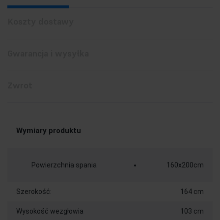
Koszty dostawy
Gwarancja i wysyłka
Zwrot
Wymiary produktu
Powierzchnia spania
160x200cm
Szerokość:
164 cm
Wysokość wezgłowia
103 cm