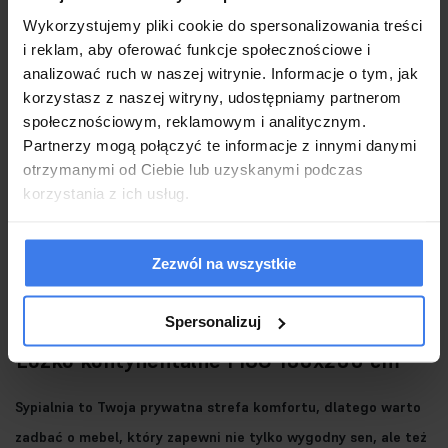
Mechanizm
podnoszenia
Gwarancja 2 lata dla klientów będących konsumentami
Wykorzystujemy pliki cookie do spersonalizowania treści
Produkcja Polska
i reklam, aby oferować funkcje społecznościowe i
analizować ruch w naszej witrynie. Informacje o tym, jak
korzystasz z naszej witryny, udostępniamy partnerom
społecznościowym, reklamowym i analitycznym.
Partnerzy mogą połączyć te informacje z innymi danymi
otrzymanymi od Ciebie lub uzyskanymi podczas
korzystania z ich usług.
Zezwól na wszystkie
Spersonalizuj
Łóżko kontynentalne FIGO 160x200 cm
Sypialnia to Twoja prywatna strefa komfortu, dlatego warto
zadbać o mebel, który zapewni nie tylko wygodny sen, ale też