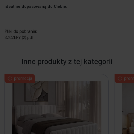
idealnie dopasowaną do Ciebie.
Pliki do pobrania:
SZCZEPY (2).pdf
Inne produkty z tej kategorii
promocja
prom