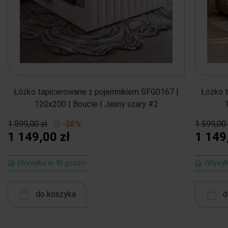
Łóżko tapicerowane z pojemnikiem SFG0167 |
Łóżko 
120x200 | Boucle | Jasny szary #2
1 599,00 zł
-28%
1 599,00 
1 149,00 zł
1 149
{Wysyłka w 48 godzin
{Wysył
do koszyka
d