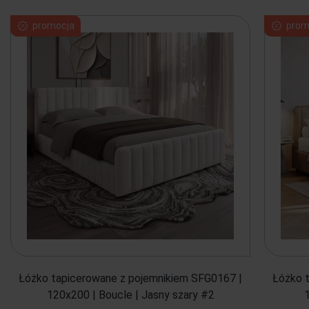
promocja
prom
Łóżko tapicerowane z pojemnikiem SFG0167 |
Łóżko 
120x200 | Boucle | Jasny szary #2