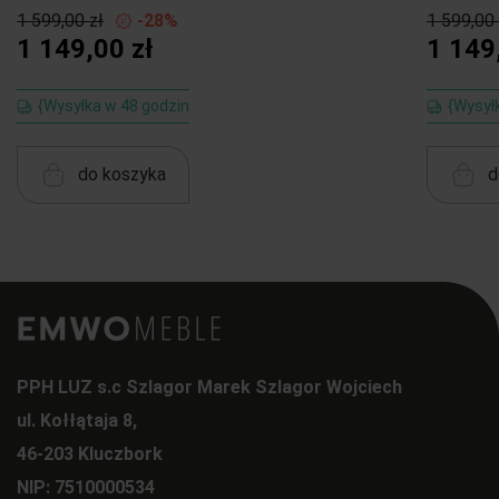
1 599,00 zł
-28%
1 599,00 
1 149,00 zł
1 149
{Wysyłka w 48 godzin
{Wysył
do koszyka
d
PPH LUZ s.c Szlagor Marek Szlagor Wojciech
ul. Kołłątaja 8,
46-203 Kluczbork
NIP: 7510000534