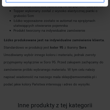
wysoko elastycznej pianki T30
Konstrukcja materaca opiera się na sprężynach typu bonell
Topper wykonany został z wysoko elastycznej pianki o
grubości 5cm
Łóżko wyposażone zostało w automat na sprężynach
ułatwiających otwieranie pojemnika
Produkt tworzony na indywidualne zamówienie
Łóżko produkowane jest na indywidualne zamówienie klienta.
Standardowo w produkcji jest
kolor 95
z tkaniny
Soro
.
Umożliwiamy wybór innego koloru i materiału, jednak zwroty
przyjmujemy wyłącznie w Soro 95. Przed zakupem zachęcamy do
zamówienie próbki wybranego materiału. W tym celu należy
napisać wiadomość na naszego maila sklep@emwomeble.pl i
podać jakie kolory Państwa interesują i adres do wysyłki.
Inne produkty z tej kategorii