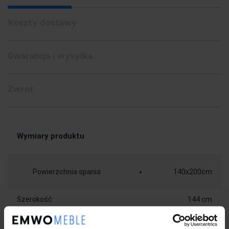
Koszty dostawy
Gwarancja i wysyłka
Zwrot
Wymiary produktu
Powierzchnia spania
140x200cm
Szerokość:
144 cm
Wysokość wezgłowia
103 cm