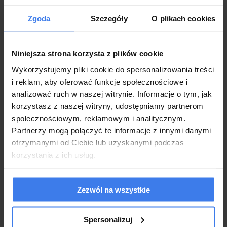
Długość
208 cm
Zgoda
Szczegóły
O plikach cookies
Zastosowane materiały
Niniejsza strona korzysta z plików cookie
Wykorzystujemy pliki cookie do spersonalizowania treści
Materiał obicia
Do wyboru z listy
i reklam, aby oferować funkcje społecznościowe i
analizować ruch w naszej witrynie. Informacje o tym, jak
Kolor materiału
Do wyboru
korzystasz z naszej witryny, udostępniamy partnerom
Pojemnik na pościel
Tak, podwójny
społecznościowym, reklamowym i analitycznym.
Partnerzy mogą połączyć te informacje z innymi danymi
Materac
Wykonany ze sprężyn typu bonell
otrzymanymi od Ciebie lub uzyskanymi podczas
korzystania z ich usług.
Wykonanie
Wykonane z najwyższej jakości materiałów
Zezwól na wszystkie
2 duże i praktyczne pojemniki na pościel
Zagłówek prosty na piance
Materac główny składa się ze sprężyn kieszeniowych i
Spersonalizuj