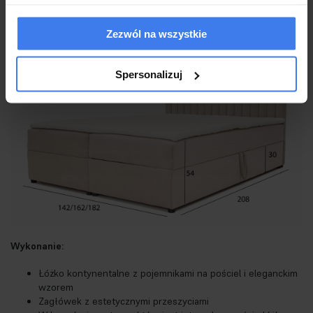
Topper (materac nawierzchniowy):
W zestawie
Zezwól na wszystkie
Spersonalizuj
Wykonanie:
Łóżko kontynentalne z pojemnikami na pościel i eleganckim
wzorem
Zagłówek z estetycznymi przeszyciami