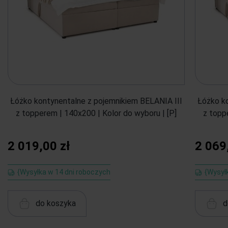
Łóżko kontynentalne z pojemnikiem BELANIA III
Łóżko k
z topperem | 140x200 | Kolor do wyboru | [P]
z topp
2 019,00 zł
2 069
{Wysyłka w 14 dni roboczych
{Wysył
do koszyka
d