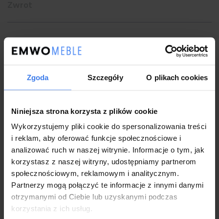
Zwrot
Informacje:
Zgoda
Szczegóły
O plikach cookies
Długość:
213 cm
Szerokość:
182 cm
Niniejsza strona korzysta z plików cookie
Wysokość :
112 cm
Wykorzystujemy pliki cookie do spersonalizowania treści
Powierzchnia spania:
180x200 cm
i reklam, aby oferować funkcje społecznościowe i
analizować ruch w naszej witrynie. Informacje o tym, jak
korzystasz z naszej witryny, udostępniamy partnerom
społecznościowym, reklamowym i analitycznym.
Partnerzy mogą połączyć te informacje z innymi danymi
otrzymanymi od Ciebie lub uzyskanymi podczas
Model:
BELANIA III
korzystania z ich usług.
Kolor:
Beżowy