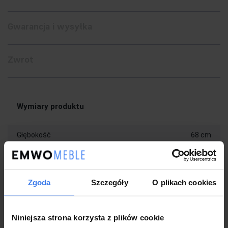
Gwarancja i wysyłka
Zwrot
Wymiary produktu
Głębokość
68 cm
Szerokość
104 cm
Wysokość
46 cm
Zgoda
Szczegóły
O plikach cookies
Zastosowane materiały
Niniejsza strona korzysta z plików cookie