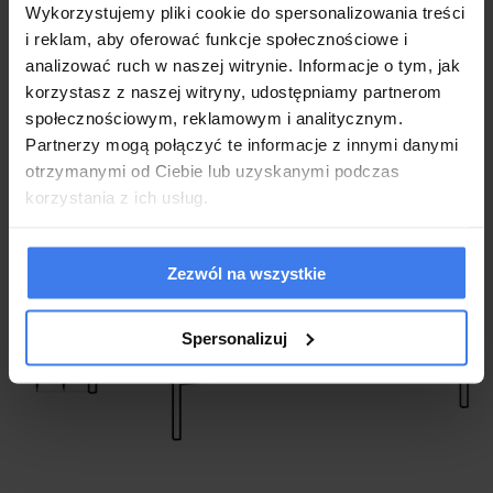
Wykorzystujemy pliki cookie do spersonalizowania treści
Model
L104
i reklam, aby oferować funkcje społecznościowe i
analizować ruch w naszej witrynie. Informacje o tym, jak
Kolor
Labrador/Morski
korzystasz z naszej witryny, udostępniamy partnerom
2-letnia dla klientów będących
społecznościowym, reklamowym i analitycznym.
Gwarancja
konsumentami
Partnerzy mogą połączyć te informacje z innymi danymi
otrzymanymi od Ciebie lub uzyskanymi podczas
korzystania z ich usług.
Zezwól na wszystkie
Spersonalizuj