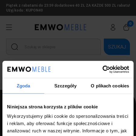
Piątek z rabatami do 23:59 dodatkowe 40 ZŁ ZA KAŻDE 500 ZŁ rabatu!
Użyj kodu : KUPON40
SZUKAJ
Ten produkt jest niedostępny.
Zgoda
Szczegóły
O plikach cookies
Niniejsza strona korzysta z plików cookie
Wykorzystujemy pliki cookie do spersonalizowania treści
PPH LUZ s.c Szlagor Marek Szlagor Wojciech
i reklam, aby oferować funkcje społecznościowe i
ul. Kołłątaja 8,
analizować ruch w naszej witrynie. Informacje o tym, jak