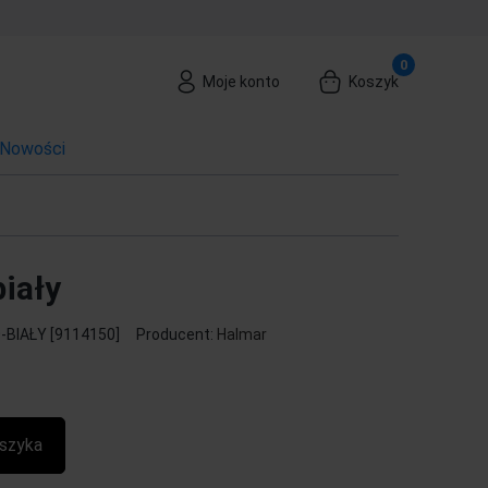
Moje konto
Koszyk
Nowości
iały
-BIAŁY [9114150]
Producent:
Halmar
szyka