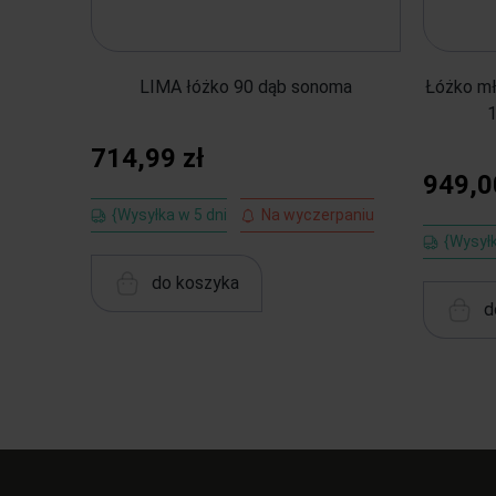
LIMA łóżko 90 dąb sonoma
Łóżko m
1
714,99 zł
949,0
{Wysyłka w 5 dni
Na wyczerpaniu
{Wysyłk
do koszyka
d