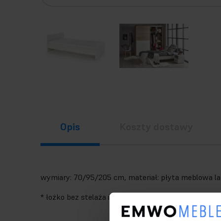
Opis
Koszty dostawy
wymiary: 70/95/205 cm, materiał: płyta meblowa lam
* łożko bez stelaża i materaca, w opcji materac PO