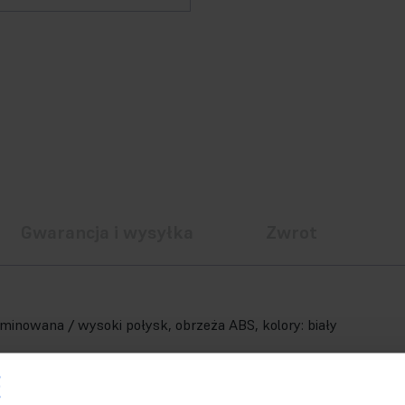
Gwarancja i wysyłka
Zwrot
inowana / wysoki połysk, obrzeża ABS, kolory: biały
LARIS oraz LIMA stelaż-90