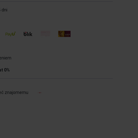
 dni
ieniem
at 0%
eć znajomemu