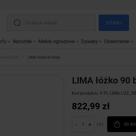
SZUKAJ
ofy
Narożniki
Meble ogrodowe
Dywany
Oświetlenie
/
ane 90x200
LIMA łóżko 90 biały
LIMA łóżko 90 b
Kod produktu:
V-PL-LIMA-LOZ_90
822,99 zł
-
+
do ko
szt.