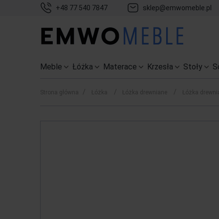
+48 77 540 7847
sklep@emwomeble.pl
Meble
Łóżka
Materace
Krzesła
Stoły
S
/
/
/
Strona główna
Łóżka
Łóżka drewniane
Łóżka drewni