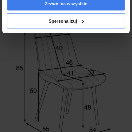
Krzesła nowe fabrycznie zapakowane
Zezwól na wszystkie
2 letnia gwarancja dla klientów będących konsumentami
Spersonalizuj