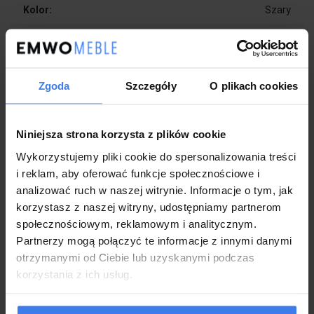
Kolor:
Szary
Nogi:
Czarne
Wykonanie:
Zgoda
Szczegóły
O plikach cookies
Krzesło obite wysokiej jakości tkaniną welurową, która
podkreśla jego elegancki i wytworny charakter
Niniejsza strona korzysta z plików cookie
Miękka pianka w siedzisku i oparciu zapewnia komfort
nawet podczas długotrwałego użytkowania
Wykorzystujemy pliki cookie do spersonalizowania treści
Ergonomicznie wyprofilowane oparcie wspomaga
i reklam, aby oferować funkcje społecznościowe i
utrzymanie prawidłowej postawy i odpowiednio podpiera
analizować ruch w naszej witrynie. Informacje o tym, jak
plecy
korzystasz z naszej witryny, udostępniamy partnerom
Pionowe przeszycia nadają całości nowoczesny, designerski
wygląd
społecznościowym, reklamowym i analitycznym.
Stabilne metalowe nogi malowane proszkowo na czarno
Partnerzy mogą połączyć te informacje z innymi danymi
gwarantują trwałość oraz estetyczny wygląd
otrzymanymi od Ciebie lub uzyskanymi podczas
Solidna konstrukcja zapewnia odporność na codzienne
korzystania z ich usług.
użytkowanie oraz poczucie bezpieczeństwa
Uniwersalny design doskonale pasuje zarówno do wnętrz
nowoczesnych, jak i klasycznych