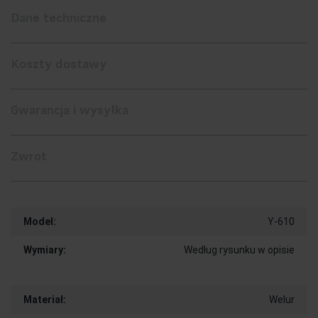
Dane techniczne
Koszty dostawy
Gwarancja i wysyłka
Zwrot
Model:
Y-610
Wymiary:
Według rysunku w opisie
Materiał:
Welur