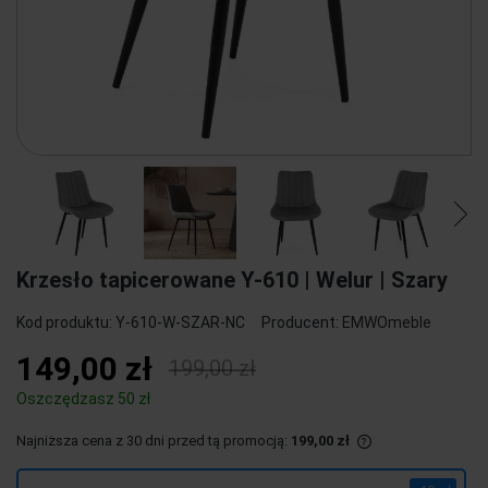
Krzesło tapicerowane Y-610 | Welur | Szary
Kod produktu:
Y-610-W-SZAR-NC
Producent:
EMWOmeble
149,00 zł
199,00 zł
Oszczędzasz 50 zł
Najniższa cena z 30 dni przed tą promocją:
199,00 zł
Jeżeli produkt j
30 dni, wyświetla