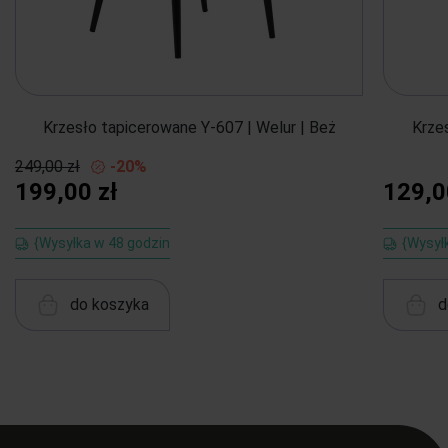
Krzesło tapicerowane Y-607 | Welur | Beż
Krze
249,00 zł
-20%
199,00 zł
129,0
{Wysyłka w 48 godzin
{Wysył
do koszyka
d