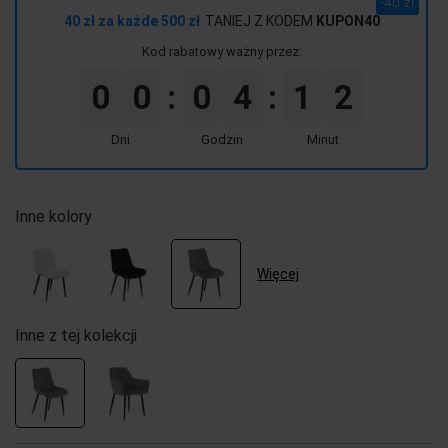
-40 zł
momentu, kiedy p
40 zł za każde 500 zł
TANIEJ Z KODEM
KUPON40
sprzedaży.
Kod rabatowy ważny przez:
0
0
0
4
1
2
:
:
Dni
Godzin
Minut
Inne kolory
Więcej
Inne z tej kolekcji