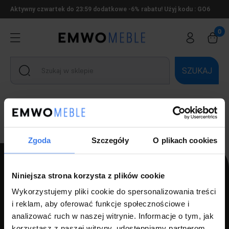
Aktywny czwartek do 23:59 dodatkowe -6% rabatu! Użyj kodu : GO6
SZUKAJ
Ten produkt jest niedostępny.
Zgoda
Szczegóły
O plikach cookies
Niniejsza strona korzysta z plików cookie
PPH LUZ s.c Szlagor Marek Szlagor Wojciech
Wykorzystujemy pliki cookie do spersonalizowania treści
i reklam, aby oferować funkcje społecznościowe i
ul. Kołłątaja 8,
analizować ruch w naszej witrynie. Informacje o tym, jak
46-203 Kluczbork
korzystasz z naszej witryny, udostępniamy partnerom