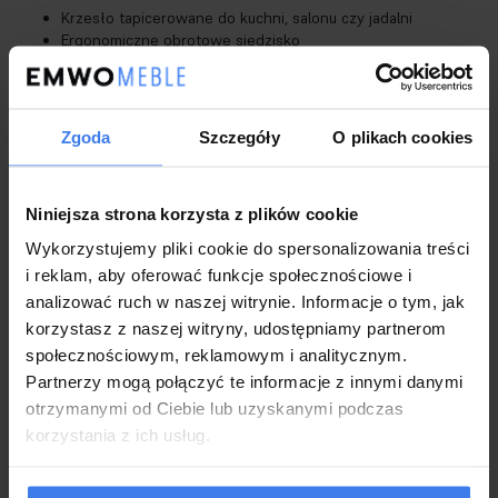
Krzesło tapicerowane do kuchni, salonu czy jadalni
Ergonomiczne obrotowe siedzisko
Wysokoelastyczna pianka T32 pokryta tkaniną tapicerską
welur
Wytrzymałe metalowe nogi malowane proszkowo na czarno
Idealnie wyprofilowane oparcie z podłokietnikami
Zgoda
Szczegóły
O plikach cookies
Nóżki zabezpieczone stopkami przed uszkodzeniem paneli
podłogowych, powierzchni lakierowanych, podłóg
ceramicznych
Niniejsza strona korzysta z plików cookie
Krzesło nowe, fabrycznie zapakowane, bez uszkodzeń
Gwarancja 2 lata dla klientów będących konsumentami
Wykorzystujemy pliki cookie do spersonalizowania treści
i reklam, aby oferować funkcje społecznościowe i
analizować ruch w naszej witrynie. Informacje o tym, jak
korzystasz z naszej witryny, udostępniamy partnerom
społecznościowym, reklamowym i analitycznym.
Partnerzy mogą połączyć te informacje z innymi danymi
otrzymanymi od Ciebie lub uzyskanymi podczas
korzystania z ich usług.