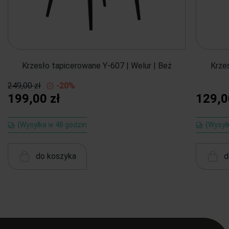
Krzesło tapicerowane Y-607 | Welur | Beż
Krze
249,00 zł
-20%
199,00 zł
129,0
{Wysyłka w 48 godzin
{Wysył
do koszyka
d