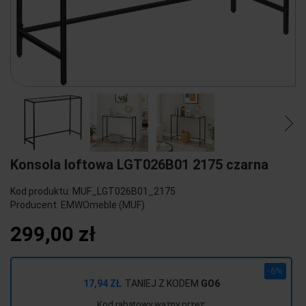
Konsola loftowa LGT026B01 2175 czarna
Kod produktu:
MUF_LGT026B01_2175
Producent:
EMWOmeble (MUF)
299,00 zł
-6%
17,94 ZŁ
TANIEJ Z KODEM
GO6
Kod rabatowy ważny przez: