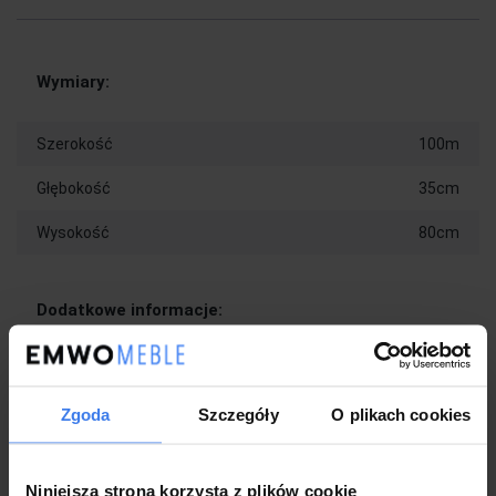
Wymiary:
Szerokość
100m
Głębokość
35cm
Wysokość
80cm
Dodatkowe informacje:
Model:
LGT026B01 2175
Zgoda
Szczegóły
O plikach cookies
Kolory
Czarny, przezroczysty
Waga
8,2kg
Niniejsza strona korzysta z plików cookie