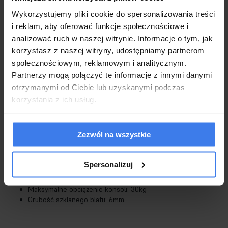
Wykorzystujemy pliki cookie do spersonalizowania treści
Wykonanie
i reklam, aby oferować funkcje społecznościowe i
Niezwykle praktyczna i minimalistyczna konsola
analizować ruch w naszej witrynie. Informacje o tym, jak
Prostota, funkcjonalność i wysoka jakość to największe atuty
korzystasz z naszej witryny, udostępniamy partnerom
tego modelu
społecznościowym, reklamowym i analitycznym.
Idealna do salonu, sypialni, poczekalni, gabinetu lub
Partnerzy mogą połączyć te informacje z innymi danymi
przedpokoju w stylu loftowym/industrialnym
otrzymanymi od Ciebie lub uzyskanymi podczas
Nowoczesne i stylowe wykończenie wpasuje się w niemal
każde wnętrze
korzystania z ich usług.
Niesamowita ozdoba i praktyczny mebel w Twoim domu!
Stabilna i wytrzymała konstrukcja malowana proszkowo na
czarno
Zezwól na wszystkie
Wykonana ze szkła hartowanego i trwałego metalu
Regulowane nóżki ułatwiające wypoziomowanie mebla
Produkt nowy, fabrycznie zapakowany, do samodzielnego
Spersonalizuj
montażu
2-letnia gwarancja dla klientów będących konsumentami
Maksymalne obciążenie konsoli: 30kg
Grubość szklanego blatu: 6mm