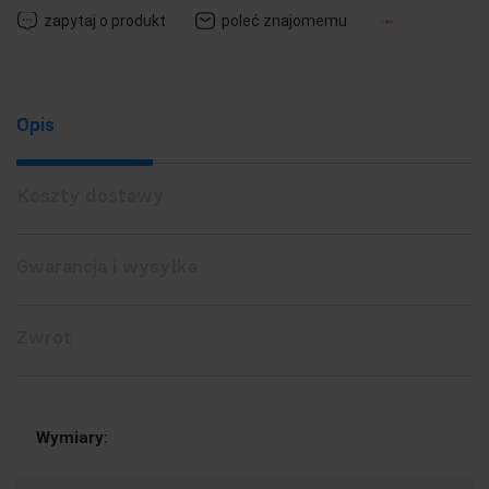
zapytaj o produkt
poleć znajomemu
Opis
Koszty dostawy
Gwarancja i wysyłka
Zwrot
Wymiary: