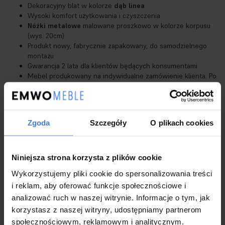
Dekoracyjny blat w kolorze
dąb linea
Wysoki komfort użytkowania i czyszczenia
Nóżki metalowe
malowane proszkowo w kolorze korpusu
(wys. 20cm)
Produkt nowy, fabrycznie zapakowany, do samodzielnego
montażu
Gwarancja 2 lata dla klientów będących konsumentami
Mebel produkowany na indywidualne zamówienie klienta. Po
upływie 48 godzin od zamówienia nie ma możliwości anulacji
zamówienia. Prosimy o przemyślane zakupy.
Zgoda
Szczegóły
O plikach cookies
Niniejsza strona korzysta z plików cookie
Wykorzystujemy pliki cookie do spersonalizowania treści
i reklam, aby oferować funkcje społecznościowe i
analizować ruch w naszej witrynie. Informacje o tym, jak
korzystasz z naszej witryny, udostępniamy partnerom
społecznościowym, reklamowym i analitycznym.