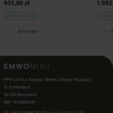
933,00 zł
1 052
{Wysyłka w 10 dni
{Wysył
do koszyka
d
PPH LUZ s.c Szlagor Marek Szlagor Wojciech
ul. Kołłątaja 8,
46-203 Kluczbork
NIP: 7510000534
+48 77 540 78 47
(pon-pt 7:00-17:00)