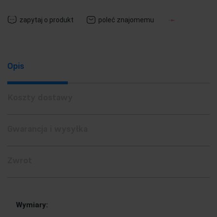
zapytaj o produkt
poleć znajomemu
Opis
Koszty dostawy
Gwarancja i wysyłka
Zwrot
Wymiary: