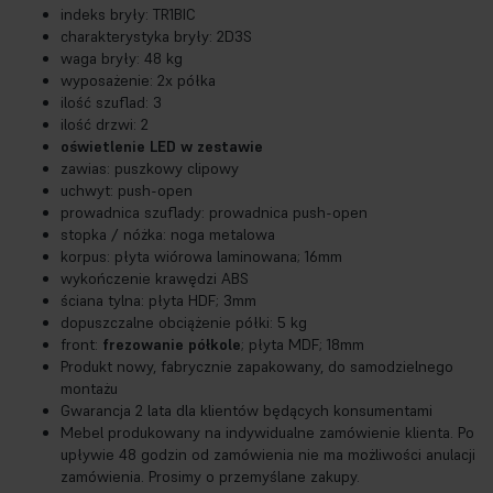
indeks bryły: TR1BIC
charakterystyka bryły: 2D3S
waga bryły: 48 kg
wyposażenie: 2x półka
ilość szuflad: 3
ilość drzwi: 2
oświetlenie LED w zestawie
zawias: puszkowy clipowy
uchwyt: push-open
prowadnica szuflady: prowadnica push-open
stopka / nóżka: noga metalowa
korpus: płyta wiórowa laminowana; 16mm
wykończenie krawędzi ABS
ściana tylna: płyta HDF; 3mm
dopuszczalne obciążenie półki: 5 kg
front:
frezowanie półkole
; płyta MDF; 18mm
Produkt nowy, fabrycznie zapakowany, do samodzielnego
montażu
Gwarancja 2 lata dla klientów będących konsumentami
Mebel produkowany na indywidualne zamówienie klienta. Po
upływie 48 godzin od zamówienia nie ma możliwości anulacji
zamówienia. Prosimy o przemyślane zakupy.