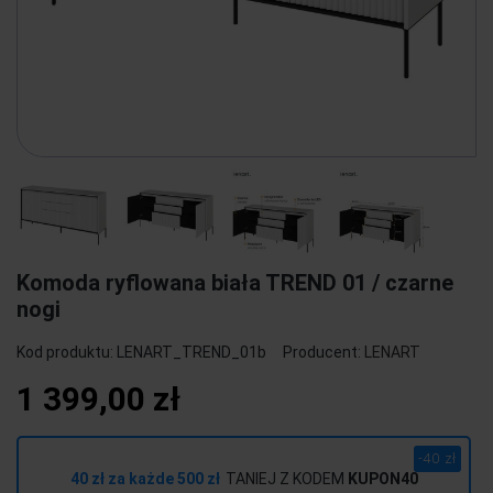
Komoda ryflowana biała TREND 01 / czarne
nogi
Kod produktu:
LENART_TREND_01b
Producent:
LENART
1 399,00 zł
-40 zł
40 zł za każde 500 zł
TANIEJ Z KODEM
KUPON40