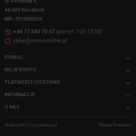
ul. Kołłątaja 8,
46-203 Kluczbork
NIP: 7510000534
+48 77 540 78 47
(pon-pt 7:00-17:00)
sklep@emwomeble.pl
POMOC
MOJE KONTO
PŁATNOŚCI I DOSTAWA
INFORMACJE
O NAS
Made with
by
mamezi.pl
Shoper Premium