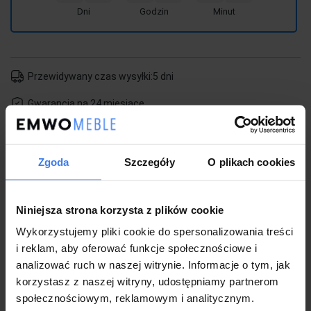
Dni
Godzin
Minut
Przewidywany czas wysyłki:
5 dni
Gwarancja na 24 miesiące
Metody płatności
Zgoda
Szczegóły
O plikach cookies
Koszt dostawy:
od 49,00 zł
Możliwość dostawy z wniesieniem
Niniejsza strona korzysta z plików cookie
Kup z Alior Raty - do 30 rat 0%
Wykorzystujemy pliki cookie do spersonalizowania treści
i reklam, aby oferować funkcje społecznościowe i
analizować ruch w naszej witrynie. Informacje o tym, jak
zapytaj o produkt
poleć znajomemu
korzystasz z naszej witryny, udostępniamy partnerom
społecznościowym, reklamowym i analitycznym.