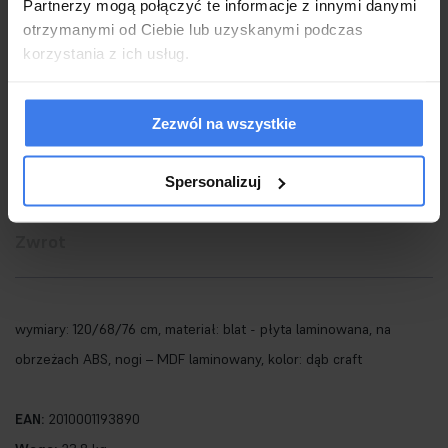
Partnerzy mogą połączyć te informacje z innymi danymi
otrzymanymi od Ciebie lub uzyskanymi podczas
Opis
korzystania z ich usług.
Koszty dostawy
Zezwól na wszystkie
Gwarancja i wysyłka
Spersonalizuj
Zwrot
wymiary: 120/68/76 cm, materiał: blat - płyta laminowana, na
obrzeżach ABS, nogi – MDF laminowany, kolor: dąb craft
EAN:
2010001193890