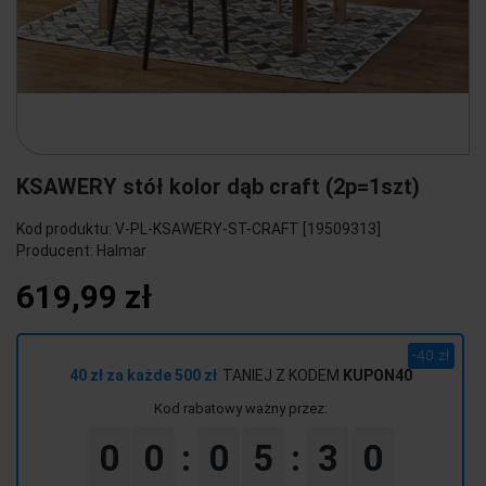
KSAWERY stół kolor dąb craft (2p=1szt)
Kod produktu:
V-PL-KSAWERY-ST-CRAFT [19509313]
Producent:
Halmar
619,99 zł
-40 zł
40 zł za każde 500 zł
TANIEJ Z KODEM
KUPON40
Kod rabatowy ważny przez:
0
0
0
5
3
0
:
: