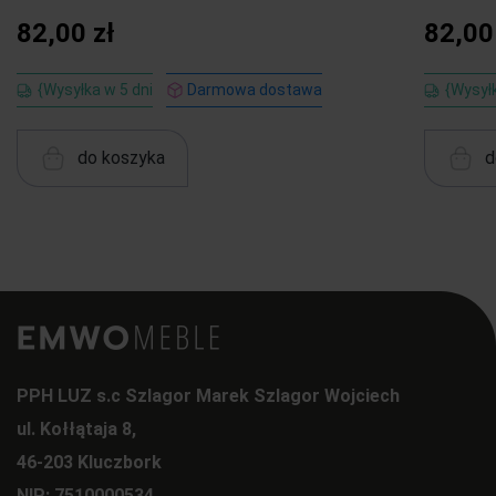
82,00 zł
82,00
{Wysyłka w 5 dni
Darmowa dostawa
{Wysyłk
do koszyka
d
PPH LUZ s.c Szlagor Marek Szlagor Wojciech
ul. Kołłątaja 8,
46-203 Kluczbork
NIP: 7510000534