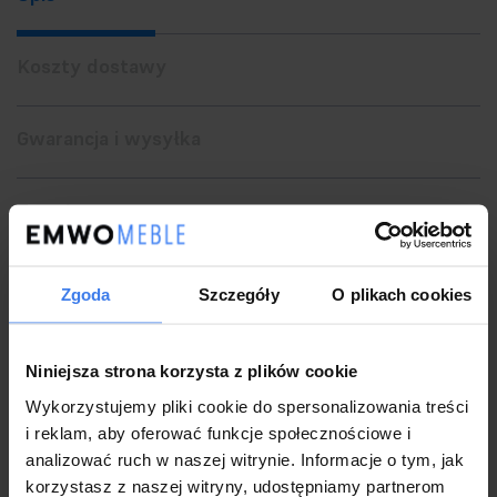
Koszty dostawy
Gwarancja i wysyłka
Zwrot
Zgoda
Szczegóły
O plikach cookies
Niebieski dywan z kolekcji
Portofino
to produkt najwyższej
jakości, który spełnia wymagania higieniczne oraz nie zawiera
Niniejsza strona korzysta z plików cookie
substancji szkodliwych dla zdrowia, co potwierdza Certyfikat
Wykorzystujemy pliki cookie do spersonalizowania treści
Zgodności
Certyfikat Zgodności Nr 455/AC 017
.
Dywan Portofino to
i reklam, aby oferować funkcje społecznościowe i
połączenie nowoczesnego stylu z intensywnymi i
analizować ruch w naszej witrynie. Informacje o tym, jak
ponadczasowymi kolorami, które świetnie podkreślą każde
korzystasz z naszej witryny, udostępniamy partnerom