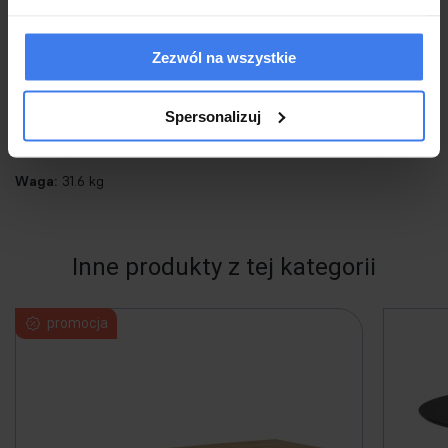
stół rozkładany, wymiary: 80÷160/80/76 cm, materiał: blat - płyta
Zezwól na wszystkie
laminowana, na obrzeżach ABS, nogi – MDF laminowany, kolor:
biały
Spersonalizuj
EAN:
2010001155119
Waga:
31.6 kg
Inne produkty z tej kategorii
promocja