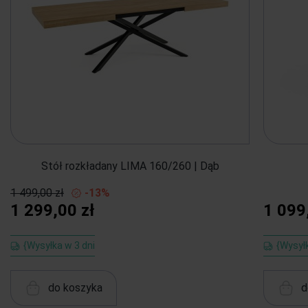
Stół rozkładany LIMA 160/260 | Dąb
1 499,00 zł
-13%
1 299,00 zł
1 099
{Wysyłka w 3 dni
{Wysył
do koszyka
d