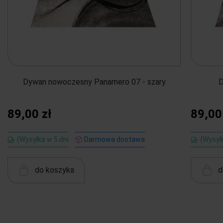
Dywan nowoczesny Panamero 07 - szary
D
89,00 zł
89,00
{Wysyłka w 5 dni
Darmowa dostawa
{Wysyłk
do koszyka
d