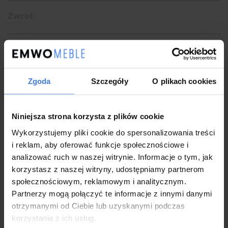
Zwrot
Uroczy
dywan z kolekcji Panamero
przyozdobiony został
pięknym ornamentem, który przypadnie do gustu nawet
Zgoda
Szczegóły
O plikach cookies
najbardziej wymagających klientów. Dywan został wyprodukowany
z włókien polipropylenowych, które charakteryzują się ogromną
Niniejsza strona korzysta z plików cookie
wytrzymałością, odpornością na ścieranie i trwałością kolorów.
Wykorzystujemy pliki cookie do spersonalizowania treści
Dywan Panamero długo zachowa swój pierwotny wygląd. Dywan
i reklam, aby oferować funkcje społecznościowe i
nie przyciąga kurzu, nie elektryzuje się (jest antystatyczny) -
analizować ruch w naszej witrynie. Informacje o tym, jak
doskonała propozycja dla alergików. Waga - 1900g/m2.
korzystasz z naszej witryny, udostępniamy partnerom
społecznościowym, reklamowym i analitycznym.
Partnerzy mogą połączyć te informacje z innymi danymi
otrzymanymi od Ciebie lub uzyskanymi podczas
korzystania z ich usług.
EAN:
5905490914217