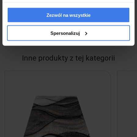
Kształt:
Prostokąt
Skład:
100% PP Heat Set Frise
Zezwól na wszystkie
Waga/m2:
1900 g
Wysokość runa:
+/- 9 mm
Spersonalizuj
Inne produkty z tej kategorii