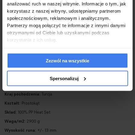
analizować ruch w naszej witrynie. Informacje o tym, jak
świetna propozycję zarówno do pokoi gościnnych, jak i sypialni
korzystasz z naszej witryny, udostępniamy partnerom
czy gabinetu. Do ich produkcji zostały wykorzystane materiały
społecznościowym, reklamowym i analitycznym.
Partnerzy mogą połączyć te informacje z innymi danymi
najwyższej jakości, dzięki czemu są one odporne na odkształcenia,
otrzymanymi od Ciebie lub uzyskanymi podczas
odbarwienia oraz intensywne użytkowanie. Każda krawędź została
korzystania z ich usług.
wykończona ze starannością i dbałością nawet o najmniejsze
szczegóły.
Zezwól na wszystkie
Spersonalizuj
Antypoślizgowy spód:
Nie
Kraj pochodzenia:
Turcja
Kształt:
Prostokąt
Skład:
100% PP Heat Set
Waga/m2:
2900 g
Wysokość runa:
+/- 13 mm