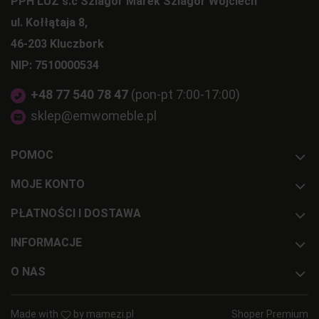
PPH LUZ s.c Szlagor Marek Szlagor Wojciech
ul. Kołłątaja 8,
46-203 Kluczbork
NIP: 7510000534
+48 77 540 78 47
(pon-pt 7:00-17:00)
sklep@emwomeble.pl
POMOC
MOJE KONTO
PŁATNOŚCI I DOSTAWA
INFORMACJE
O NAS
Made with
by
mamezi.pl
Shoper Premium