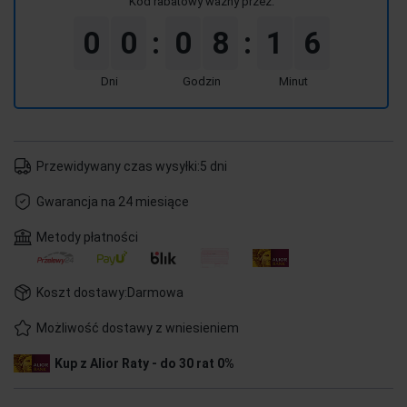
Kod rabatowy ważny przez:
0
0
0
8
1
6
:
:
Dni
Godzin
Minut
Przewidywany czas wysyłki:
5 dni
Gwarancja na 24 miesiące
Metody płatności
Koszt dostawy:
Darmowa
Możliwość dostawy z wniesieniem
Kup z Alior Raty - do 30 rat 0%