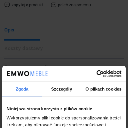
zapytaj o produkt
poleć znajomemu
Opis
Koszty dostawy
Gwarancja i wysyłka
Zwrot
Zgoda
Szczegóły
O plikach cookies
Niniejsza strona korzysta z plików cookie
Zielony chodnik z kolekcji Exclusive
to tradycyjny dywan z
Wykorzystujemy pliki cookie do spersonalizowania treści
bardzo eleganckim wzorem. Delikatna kolorystyka doskonale
i reklam, aby oferować funkcje społecznościowe i
podkreśla bogate wzornictwo. Chodniki z tej serii stanowią